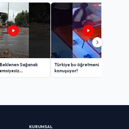
 Beklenen Sağanak
Türkiye bu öğretmeni
Şemsiyesiz
konuşuyor!
lar Zor Anlar Yaşadı
KURUMSAL