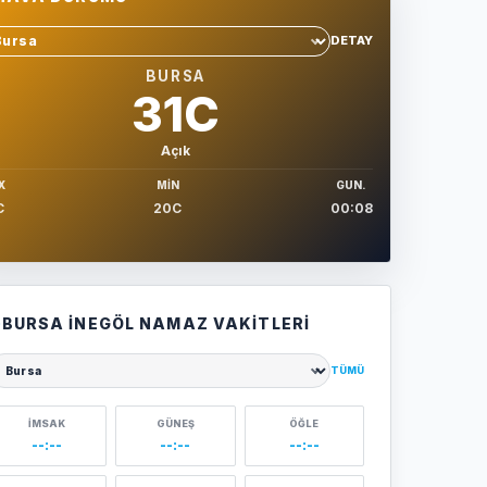
DETAY
hir sec
BURSA
31C
Açık
X
MIN
GUN.
C
20C
00:08
BURSA İNEGÖL NAMAZ VAKITLERI
TÜMÜ
ehir seçin
İMSAK
GÜNEŞ
ÖĞLE
--:--
--:--
--:--