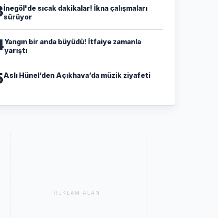
3
İnegöl'de sıcak dakikalar! İkna çalışmaları
sürüyor
4
Yangın bir anda büyüdü! İtfaiye zamanla
yarıştı
5
Aslı Hünel’den Açıkhava’da müzik ziyafeti
REKLAM ALANI