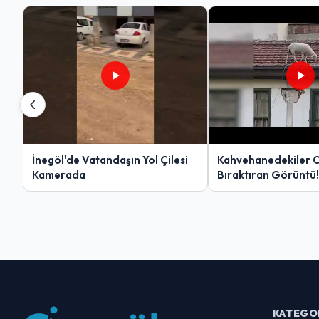
İnegöl'de Vatandaşın Yol Çilesi
Kahvehanedekiler 
Kamerada
Bıraktıran Görüntü!
KATEGO