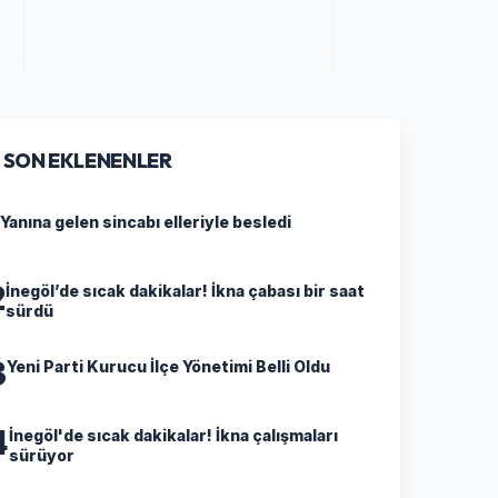
SON EKLENENLER
Yanına gelen sincabı elleriyle besledi
2
İnegöl’de sıcak dakikalar! İkna çabası bir saat
sürdü
3
Yeni Parti Kurucu İlçe Yönetimi Belli Oldu
4
İnegöl'de sıcak dakikalar! İkna çalışmaları
sürüyor