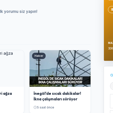
lk yorumu siz yapın!
Se
MA
33
Haber
Ş
ri ağza
İnegöl'de sıcak dakikalar!
İkna çalışmaları sürüyor
5 saat önce