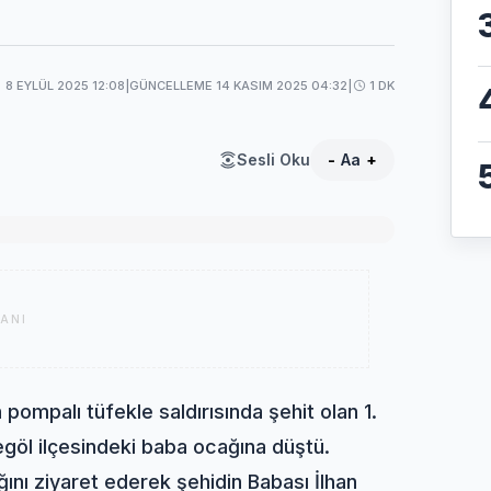
8 EYLÜL 2025 12:08
|
GÜNCELLEME 14 KASIM 2025 04:32
|
1 DK
Sesli Oku
-
Aa
+
ANI
 pompalı tüfekle saldırısında şehit olan 1.
göl ilçesindeki baba ocağına düştü.
nı ziyaret ederek şehidin Babası İlhan