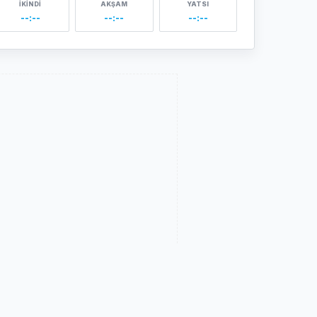
İKINDI
AKŞAM
YATSI
--:--
--:--
--:--