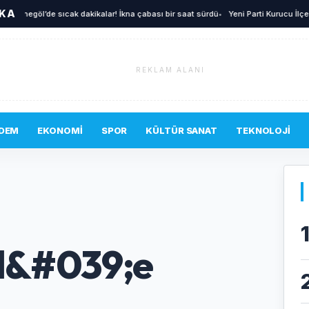
İKA
negöl’de sıcak dakikalar! İkna çabası bir saat sürdü
•
Yeni Parti Kurucu İlçe Yöneti
REKLAM ALANI
DEM
EKONOMI
SPOR
KÜLTÜR SANAT
TEKNOLOJI
öl&#039;e