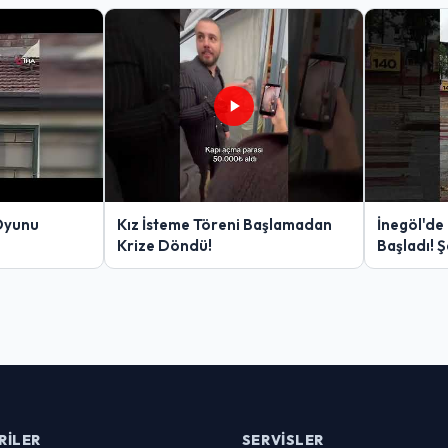
Oyunu
Kız İsteme Töreni Başlamadan
İnegöl'de
Krize Döndü!
Başladı! 
Yakalanan
RILER
SERVISLER