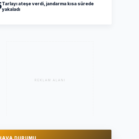
5
Tarlayı ateşe verdi, jandarma kısa sürede
yakaladı
REKLAM ALANI
HAVA DURUMU