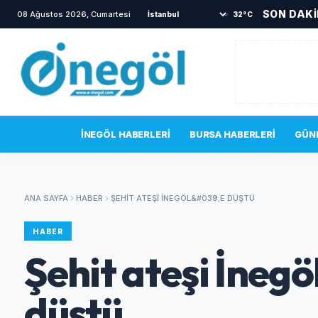
SON DAK
08 Ağustos 2026, Cumartesi
•
Yanına gelen sincabı elleriyle besledi
•
İ
32°C
SON DAKIKA
İNEGÖL HABERLERI
BURSA HABERLERI
GÜN
ANA SAYFA
HABER
ŞEHIT ATEŞI İNEGÖL&#039;E DÜŞTÜ
HABER
Şehit ateşi İneg
düştü