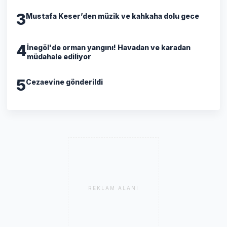
3
Mustafa Keser’den müzik ve kahkaha dolu gece
4
İnegöl'de orman yangını! Havadan ve karadan
müdahale ediliyor
5
Cezaevine gönderildi
REKLAM ALANI