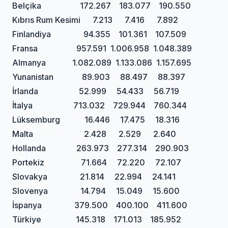
Belçika 172.267 183.077 190.550
Kıbrıs Rum Kesimi 7.213 7.416 7.892
Finlandiya 94.355 101.361 107.509
Fransa 957.591 1.006.958 1.048.389
Almanya 1.082.089 1.133.086 1.157.695
Yunanistan 89.903 88.497 88.397
İrlanda 52.999 54.433 56.719
İtalya 713.032 729.944 760.344
Lüksemburg 16.446 17.475 18.316
Malta 2.428 2.529 2.640
Hollanda 263.973 277.314 290.903
Portekiz 71.664 72.220 72.107
Slovakya 21.814 22.994 24.141
Slovenya 14.794 15.049 15.600
İspanya 379.500 400.100 411.600
Türkiye 145.318 171.013 185.952