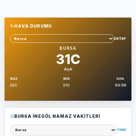
HAVA DURUMU
DETAY
Sehir sec
BURSA
31C
Açık
MAX
MIN
GUN.
32C
21C
00:59
BURSA İNEGÖL NAMAZ VAKITLERI
TÜMÜ
Şehir seçin