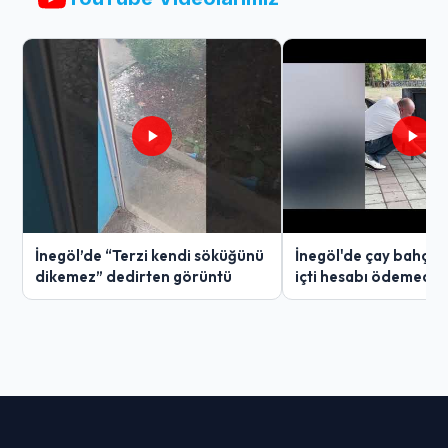
İnegöl’de “Terzi kendi söküğünü
İnegöl'de çay bahçes
dikemez” dedirten görüntü
içti hesabı ödemedi