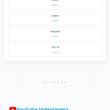
ÖĞLE
--:--
İKINDI
--:--
AKŞAM
--:--
YATSI
--:--
REKLAM ALANI
YouTube Videolarımız