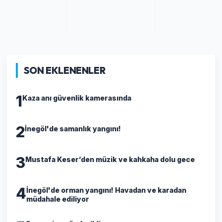
SON EKLENENLER
1
Kaza anı güvenlik kamerasında
2
İnegöl'de samanlık yangını!
3
Mustafa Keser’den müzik ve kahkaha dolu gece
4
İnegöl'de orman yangını! Havadan ve karadan
müdahale ediliyor