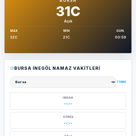
BURSA
31C
Açık
MAX
MIN
GUN.
32C
21C
00:59
BURSA İNEGÖL NAMAZ VAKITLERI
TÜMÜ
Şehir seçin
İMSAK
--:--
GÜNEŞ
--:--