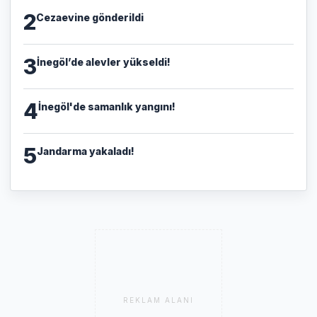
2
Cezaevine gönderildi
3
İnegöl’de alevler yükseldi!
4
İnegöl'de samanlık yangını!
5
Jandarma yakaladı!
REKLAM ALANI