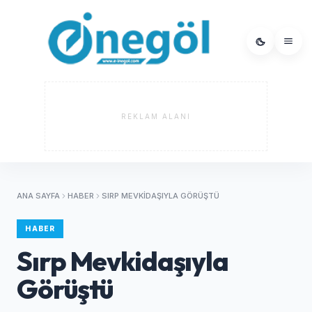
REKLAM ALANI
ANA SAYFA
HABER
SIRP MEVKIDAŞIYLA GÖRÜŞTÜ
HABER
Sırp Mevkidaşıyla
Görüştü