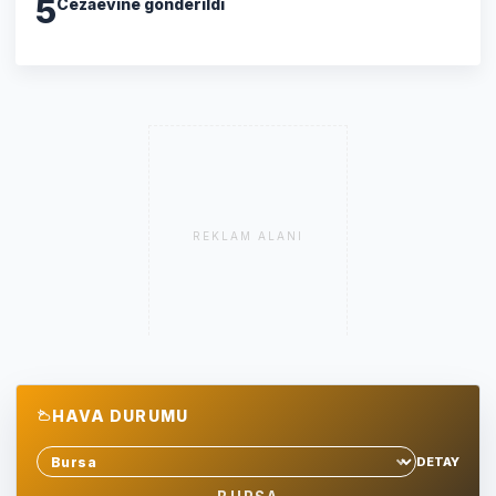
5
Cezaevine gönderildi
REKLAM ALANI
HAVA DURUMU
DETAY
Sehir sec