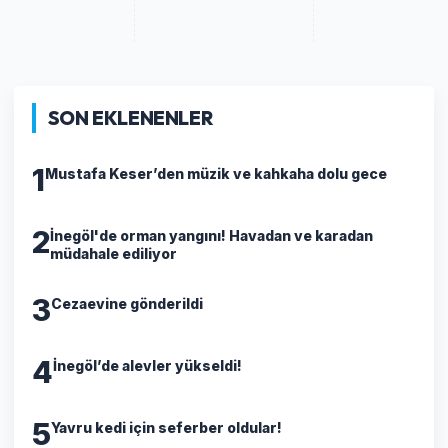
SON EKLENENLER
1
Mustafa Keser’den müzik ve kahkaha dolu gece
2
İnegöl'de orman yangını! Havadan ve karadan
müdahale ediliyor
3
Cezaevine gönderildi
4
İnegöl’de alevler yükseldi!
5
Yavru kedi için seferber oldular!