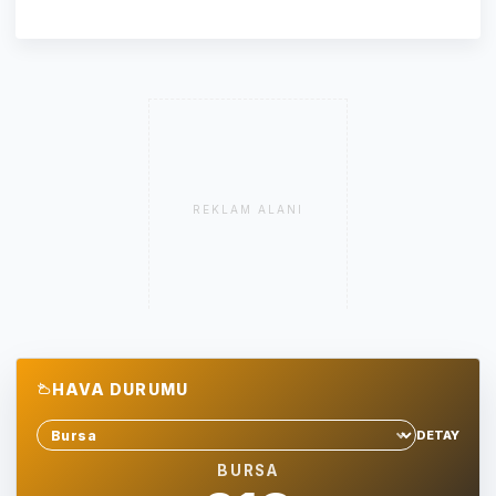
REKLAM ALANI
HAVA DURUMU
DETAY
Sehir sec
BURSA