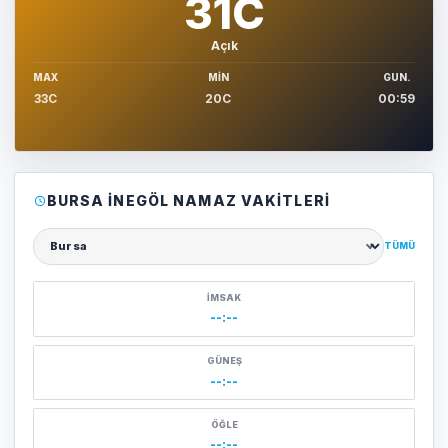
31C
Açık
MAX
MIN
GUN.
33C
20C
00:59
BURSA İNEGÖL NAMAZ VAKITLERI
TÜMÜ
Şehir seçin
İMSAK
--:--
GÜNEŞ
--:--
ÖĞLE
--:--