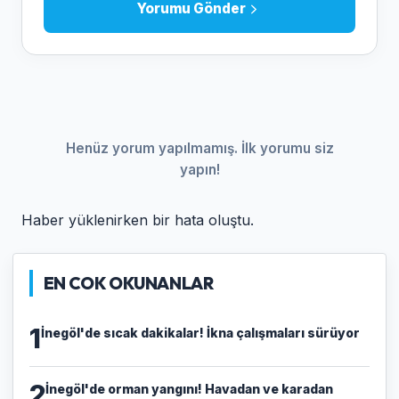
Yorumu Gönder
Henüz yorum yapılmamış. İlk yorumu siz
yapın!
Haber yüklenirken bir hata oluştu.
EN COK OKUNANLAR
1
İnegöl'de sıcak dakikalar! İkna çalışmaları sürüyor
2
İnegöl'de orman yangını! Havadan ve karadan