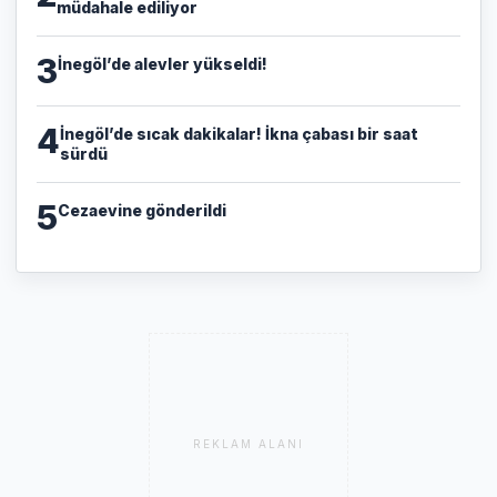
müdahale ediliyor
3
İnegöl’de alevler yükseldi!
4
İnegöl’de sıcak dakikalar! İkna çabası bir saat
sürdü
5
Cezaevine gönderildi
REKLAM ALANI