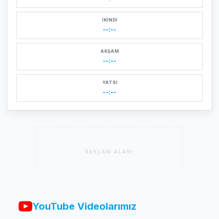
İKINDI
--:--
AKŞAM
--:--
YATSI
--:--
REKLAM ALANI
YouTube Videolarımız