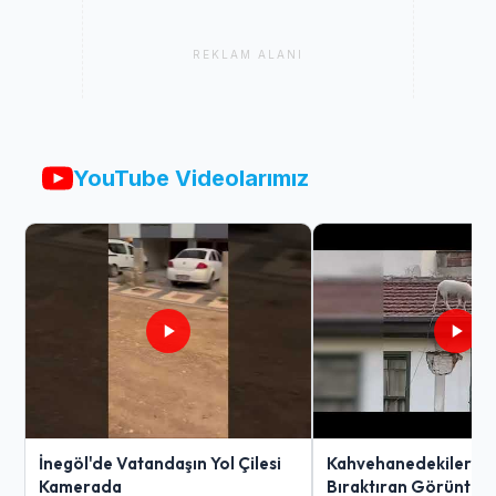
REKLAM ALANI
YouTube Videolarımız
İnegöl'de Vatandaşın Yol Çilesi
Kahvehanedekiler O
Kamerada
Bıraktıran Görüntü!