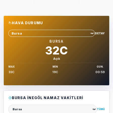
HAVA DURUMU
DETAY
Sehir sec
BURSA
32C
Açık
MAX
MIN
GUN.
33C
19C
00:59
BURSA İNEGÖL NAMAZ VAKITLERI
TÜMÜ
Şehir seçin