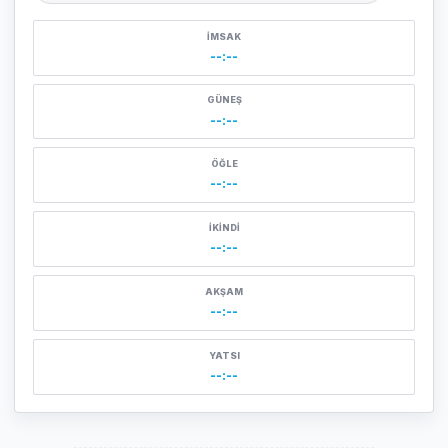
İMSAK
--:--
GÜNEŞ
--:--
ÖĞLE
--:--
İKINDI
--:--
AKŞAM
--:--
YATSI
--:--