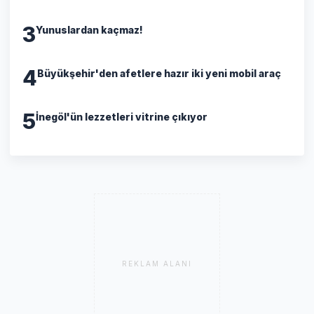
3
Yunuslardan kaçmaz!
4
Büyükşehir'den afetlere hazır iki yeni mobil araç
5
İnegöl'ün lezzetleri vitrine çıkıyor
REKLAM ALANI