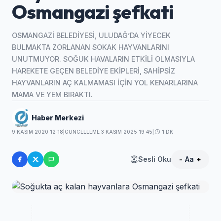
Osmangazi şefkati
OSMANGAZİ BELEDİYESİ, ULUDAĞ’DA YİYECEK
BULMAKTA ZORLANAN SOKAK HAYVANLARINI
UNUTMUYOR. SOĞUK HAVALARIN ETKİLİ OLMASIYLA
HAREKETE GEÇEN BELEDİYE EKİPLERİ, SAHİPSİZ
HAYVANLARIN AÇ KALMAMASI İÇİN YOL KENARLARINA
MAMA VE YEM BIRAKTI.
Haber Merkezi
9 KASIM 2020 12:18
|
GÜNCELLEME 3 KASIM 2025 19:45
|
1 DK
Sesli Oku
-
Aa
+