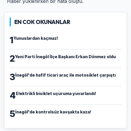
Haber yüklenirken bir hata oluştu.
EN COK OKUNANLAR
1
Yunuslardan kaçmaz!
2
Yeni Parti İnegöl İlçe Başkanı Erkan Dönmez oldu
3
İnegöl'de hafif ticari araç ile motosiklet çarpıştı
4
Elektrikli bisiklet uçuruma yuvarlandı!
5
İnegöl'de kontrolsüz kavşakta kaza!