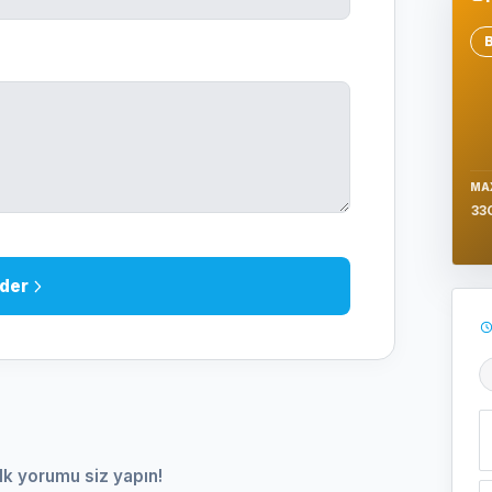
Se
MA
33
der
Ş
lk yorumu siz yapın!