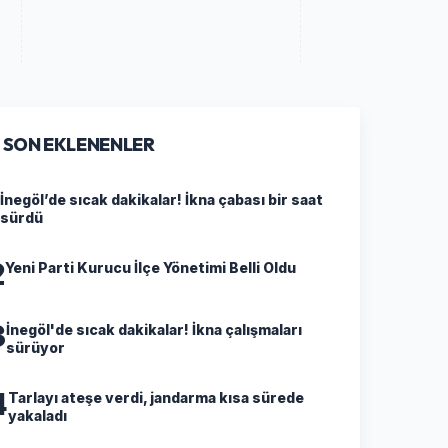
SON EKLENENLER
İnegöl’de sıcak dakikalar! İkna çabası bir saat
sürdü
2
Yeni Parti Kurucu İlçe Yönetimi Belli Oldu
3
İnegöl'de sıcak dakikalar! İkna çalışmaları
sürüyor
4
Tarlayı ateşe verdi, jandarma kısa sürede
yakaladı