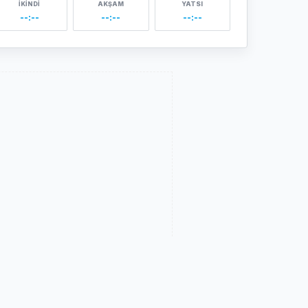
İKINDI
AKŞAM
YATSI
--:--
--:--
--:--