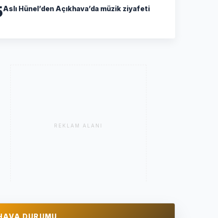
5
Aslı Hünel’den Açıkhava’da müzik ziyafeti
REKLAM ALANI
HAVA DURUMU