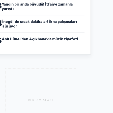
3
Yangın bir anda büyüdü! İtfaiye zamanla
yarıştı
4
İnegöl'de sıcak dakikalar! İkna çalışmaları
sürüyor
5
Aslı Hünel’den Açıkhava’da müzik ziyafeti
REKLAM ALANI