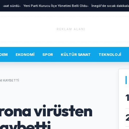
sürdü
•
Yeni Parti Kurucu İlçe Yönetimi Belli Oldu
•
İnegöl'de sıcak dakikalar! İkna
REKLAM ALANI
DEM
EKONOMI
SPOR
KÜLTÜR SANAT
TEKNOLOJI
NI KAYBETTI
rona virüsten
kaybetti