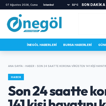
SON DAKİKA
07 Ağustos 2026, Cuma
•
İnegöl’de sıcak dakikalar! İkna çabası bir saat 
32°C
SON DAKIKA
İNEGÖL HABERLERI
BURSA HABERLERI
GÜN
ANA SAYFA
HABER
SON 24 SAATTE KORONA VIRÜSTEN 141 KIŞI HAYATI
HABER
Son 24 saatte ko
141 kişi hayatını 