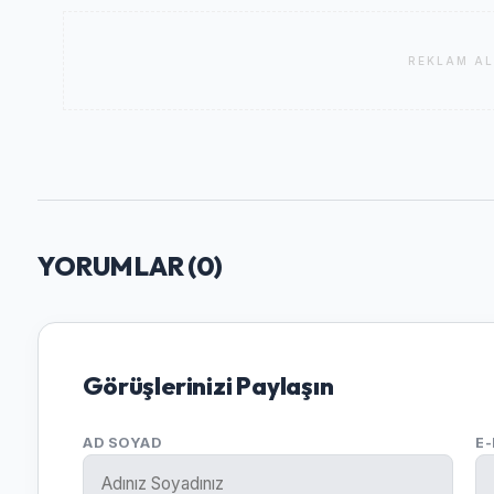
REKLAM AL
YORUMLAR (
0
)
Görüşlerinizi Paylaşın
AD SOYAD
E