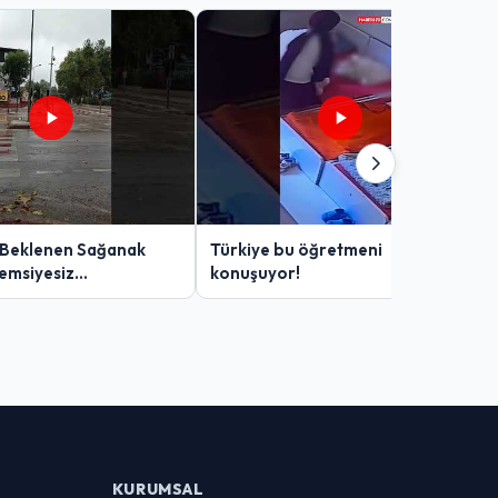
 Beklenen Sağanak
Türkiye bu öğretmeni
Şemsiyesiz
konuşuyor!
lar Zor Anlar Yaşadı
KURUMSAL