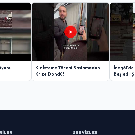
Oyunu
Kız İsteme Töreni Başlamadan
İnegöl'de
Krize Döndü!
Başladı! 
Yakalanan
RILER
SERVISLER