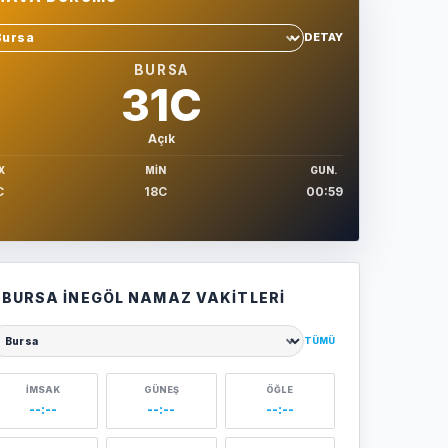
DETAY
hir sec
BURSA
31C
Açık
X
MIN
GUN.
C
18C
00:59
BURSA İNEGÖL NAMAZ VAKITLERI
TÜMÜ
ehir seçin
İMSAK
GÜNEŞ
ÖĞLE
--:--
--:--
--:--