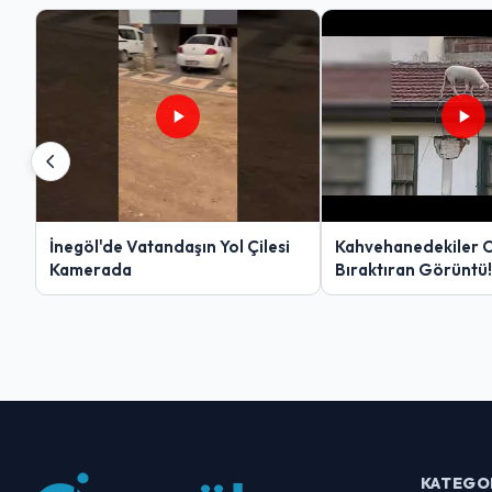
İnegöl'de Vatandaşın Yol Çilesi
Kahvehanedekiler 
Kamerada
Bıraktıran Görüntü!
KATEGO