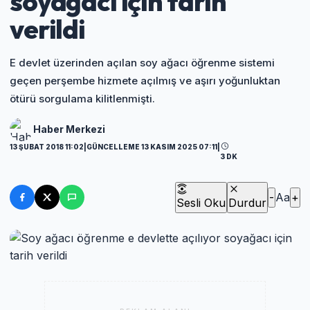
soyağacı için tarih
verildi
E devlet üzerinden açılan soy ağacı öğrenme sistemi
geçen perşembe hizmete açılmış ve aşırı yoğunluktan
ötürü sorgulama kilitlenmişti.
Haber Merkezi
13 ŞUBAT 2018 11:02
|
GÜNCELLEME 13 KASIM 2025 07:11
|
3 DK
-
Aa
+
Sesli Oku
Durdur