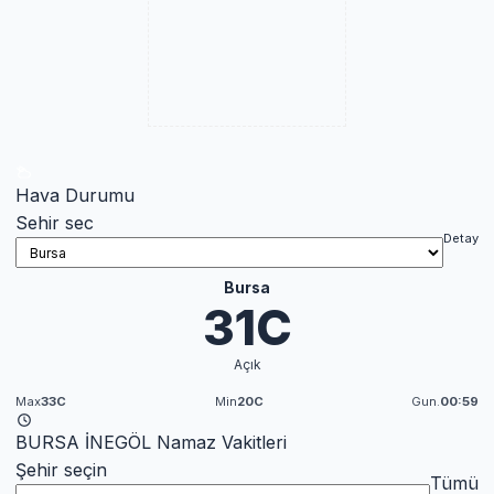
Hava Durumu
Sehir sec
Detay
Bursa
31C
Açık
Max
33C
Min
20C
Gun.
00:59
BURSA İNEGÖL Namaz Vakitleri
Şehir seçin
Tümü