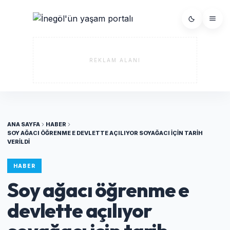
REKLAM ALANI
ANA SAYFA
HABER
SOY AĞACI ÖĞRENME E DEVLETTE AÇILIYOR SOYAĞACI IÇIN TARIH
VERILDI
HABER
Soy ağacı öğrenme e
devlette açılıyor