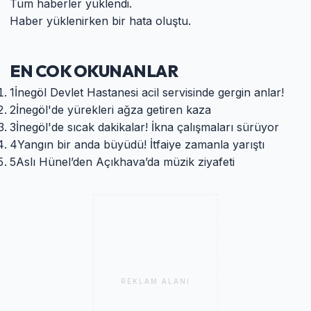
Tüm haberler yüklendi.
Haber yüklenirken bir hata oluştu.
EN COK OKUNANLAR
1
İnegöl Devlet Hastanesi acil servisinde gergin anlar!
2
İnegöl'de yürekleri ağza getiren kaza
3
İnegöl'de sıcak dakikalar! İkna çalışmaları sürüyor
4
Yangın bir anda büyüdü! İtfaiye zamanla yarıştı
5
Aslı Hünel’den Açıkhava’da müzik ziyafeti
REKLAM ALANI