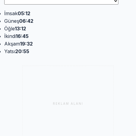
İmsak
05:12
Güneş
06:42
Öğle
13:12
İkindi
16:45
Akşam
19:32
Yatsı
20:55
REKLAM ALANI