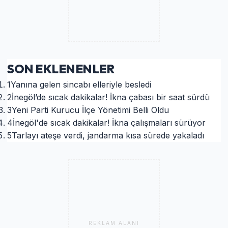
SON EKLENENLER
1
Yanına gelen sincabı elleriyle besledi
2
İnegöl’de sıcak dakikalar! İkna çabası bir saat sürdü
3
Yeni Parti Kurucu İlçe Yönetimi Belli Oldu
4
İnegöl'de sıcak dakikalar! İkna çalışmaları sürüyor
5
Tarlayı ateşe verdi, jandarma kısa sürede yakaladı
REKLAM ALANI