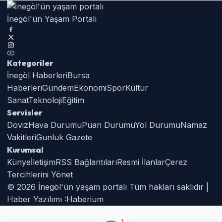
İnegöl'ün Yaşam Portalı
Kategoriler
İnegöl Haberleri
Bursa
Haberleri
Gündem
Ekonomi
Spor
Kültür
Sanat
Teknoloji
Eğitim
Servisler
Doviz
Hava Durumu
Puan Durumu
Yol Durumu
Namaz
Vakitleri
Gunluk Gazete
Kurumsal
Künye
İletişim
RSS Bağlantıları
Resmi İlanlar
Çerez
Tercihlerini Yönet
© 2026 İnegöl'ün yaşam portalı Tüm hakları saklıdır |
Haber Yazılımı :
Haberium
1