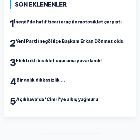
SON EKLENENLER
1
İnegöl'de hafif ticari araç ile motosiklet çarpıştı
2
Yeni Parti İnegöl İlçe Başkanı Erkan Dönmez oldu
3
Elektrikli bisiklet uçuruma yuvarlandı!
4
Bir anlık dikkasizlik ...
5
Açıkhava'da 'Cimri'ye alkış yağmuru