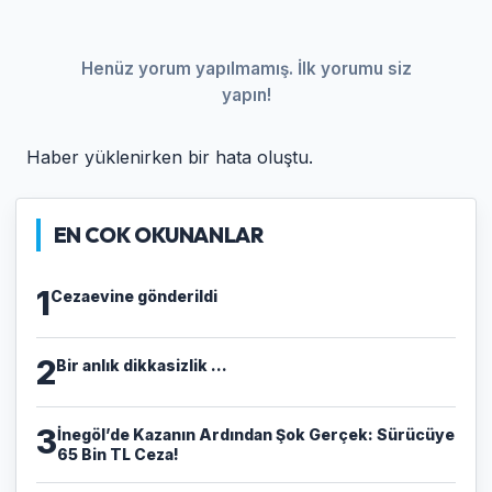
Henüz yorum yapılmamış. İlk yorumu siz
yapın!
Haber yüklenirken bir hata oluştu.
EN COK OKUNANLAR
1
Cezaevine gönderildi
2
Bir anlık dikkasizlik ...
3
​İnegöl’de Kazanın Ardından Şok Gerçek: Sürücüye
65 Bin TL Ceza!