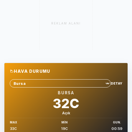
REKLAM ALANI
HAVA DURUMU
DETAY
Sehir sec
BURSA
32C
Açık
MAX
MIN
GUN.
33C
19C
00:59