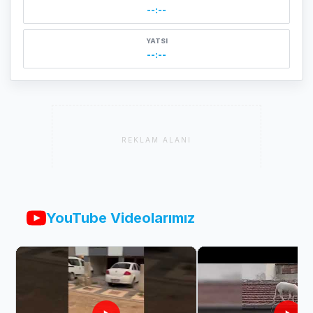
--:--
YATSI
--:--
REKLAM ALANI
YouTube Videolarımız