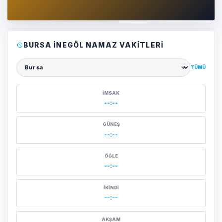
BURSA İNEGÖL NAMAZ VAKITLERI
TÜMÜ
Şehir seçin
İMSAK
--:--
GÜNEŞ
--:--
ÖĞLE
--:--
İKINDI
--:--
AKŞAM