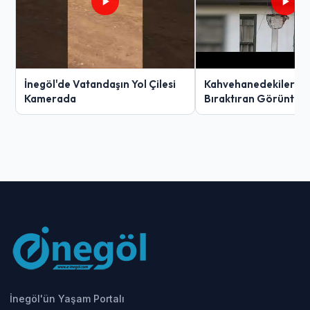
İnegöl'de Vatandaşın Yol Çilesi
Kahvehanedekiler O
Kamerada
Bıraktıran Görüntü!
İnegöl'ün Yaşam Portalı