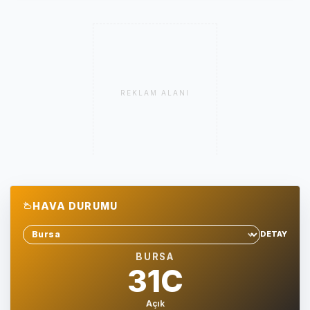
REKLAM ALANI
HAVA DURUMU
DETAY
Sehir sec
BURSA
31C
Açık