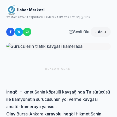
Haber Merkezi
22 MAY 2024 11:53
|
GÜNCELLEME 3 KASIM 2025 23:51
|
1 DK
Sesli Oku
-
Aa
+
REKLAM ALANI
İnegöl Hikmet Şahin köprülü kavşağında Tır sürücüsü
ile kamyonetin sürücüsünün yol verme kavgası
amatör kameraya yansıdı.
Olay Bursa-Ankara karayolu İnegöl Hikmet Şahin