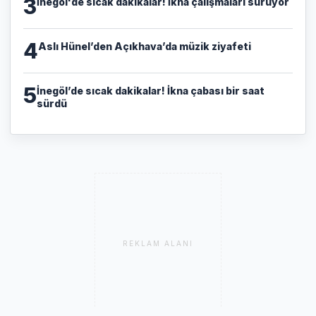
3
İnegöl'de sıcak dakikalar! İkna çalışmaları sürüyor
4
Aslı Hünel’den Açıkhava’da müzik ziyafeti
5
İnegöl’de sıcak dakikalar! İkna çabası bir saat
sürdü
REKLAM ALANI