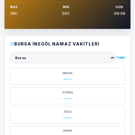
MAX
MIN
GUN.
33C
20C
00:59
BURSA İNEGÖL NAMAZ VAKITLERI
TÜMÜ
Şehir seçin
İMSAK
--:--
GÜNEŞ
--:--
ÖĞLE
--:--
İKINDI