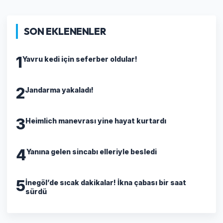
SON EKLENENLER
1
Yavru kedi için seferber oldular!
2
Jandarma yakaladı!
3
Heimlich manevrası yine hayat kurtardı
4
Yanına gelen sincabı elleriyle besledi
5
İnegöl’de sıcak dakikalar! İkna çabası bir saat
sürdü