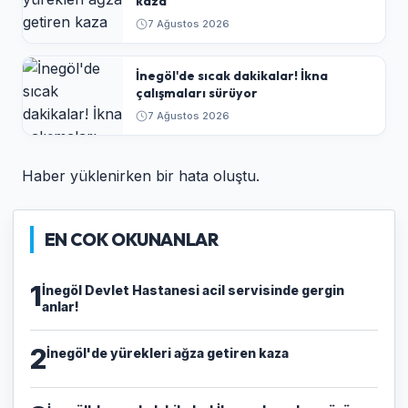
kaza
7 Ağustos 2026
İnegöl'de sıcak dakikalar! İkna
çalışmaları sürüyor
7 Ağustos 2026
Haber yüklenirken bir hata oluştu.
EN COK OKUNANLAR
1
İnegöl Devlet Hastanesi acil servisinde gergin
anlar!
2
İnegöl'de yürekleri ağza getiren kaza