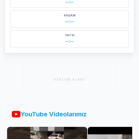
--:--
AKŞAM
--:--
YATSI
--:--
REKLAM ALANI
YouTube Videolarımız