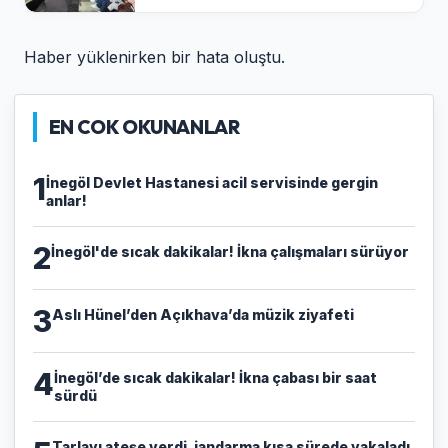
Haber yüklenirken bir hata oluştu.
EN COK OKUNANLAR
1
İnegöl Devlet Hastanesi acil servisinde gergin
anlar!
2
İnegöl'de sıcak dakikalar! İkna çalışmaları sürüyor
3
Aslı Hünel’den Açıkhava’da müzik ziyafeti
4
İnegöl’de sıcak dakikalar! İkna çabası bir saat
sürdü
Tarlayı ateşe verdi, jandarma kısa sürede yakaladı