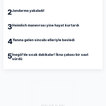
2
Jandarma yakaladı!
3
Heimlich manevrası yine hayat kurtardı
4
Yanına gelen sincabı elleriyle besledi
5
İnegöl’de sıcak dakikalar! İkna çabası bir saat
sürdü
REKLAM ALANI