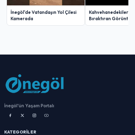
İnegöl'de Vatandaşın Yol Çilesi
Kahvehanedekiler O
Kamerada
Bıraktıran Görüntü!
İnegöl'ün Yaşam Portalı
KATEGORILER