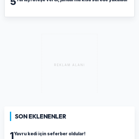
5
REKLAM ALANI
SON EKLENENLER
1
Yavru kedi için seferber oldular!