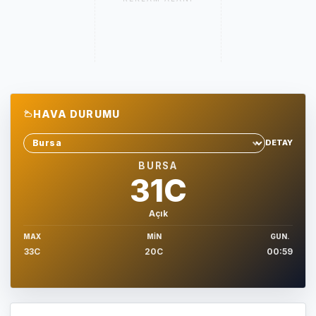
HAVA DURUMU
DETAY
Sehir sec
BURSA
31C
Açık
MAX
MIN
GUN.
33C
20C
00:59