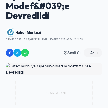
Modef&#039;e
Devredildi
Haber Merkezi
2 EKIM 2025 16:52
|
GÜNCELLEME 4 KASIM 2025 01:14
|
2 DK
Sesli Oku
-
Aa
+
REKLAM ALANI