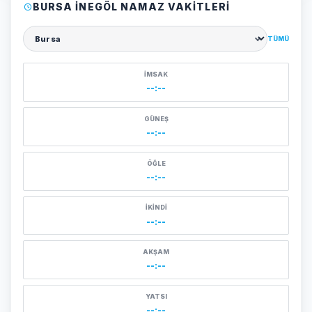
BURSA İNEGÖL NAMAZ VAKITLERI
TÜMÜ
Şehir seçin
İMSAK
--:--
GÜNEŞ
--:--
ÖĞLE
--:--
İKINDI
--:--
AKŞAM
--:--
YATSI
--:--