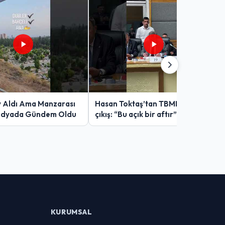
v Aldı Ama Manzarası
Hasan Toktaş’tan TBMM’de sert
edyada Gündem Oldu
çıkış: “Bu açık bir aftır”
KURUMSAL