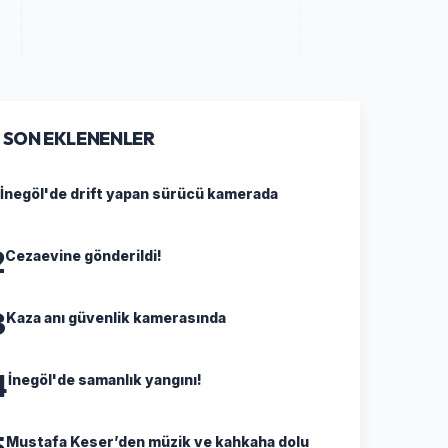
SON EKLENENLER
İnegöl'de drift yapan sürücü kamerada
2
Cezaevine gönderildi!
3
Kaza anı güvenlik kamerasında
4
İnegöl'de samanlık yangını!
5
Mustafa Keser’den müzik ve kahkaha dolu