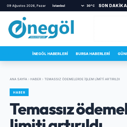
SON DAKİK
09 Ağustos 2026, Pazar
•
İnegöl'de drift yapan sürü
30°C
SON DAKIKA
İNEGÖL HABERLERI
BURSA HABERLERI
GÜN
ANA SAYFA
HABER
TEMASSIZ ÖDEMELERDE IŞLEM LIMITI ARTIRILDI
HABER
Temassız ödemel
limiti artırıldı