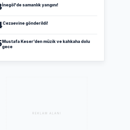
3
İnegöl'de samanlık yangını!
4
Cezaevine gönderildi!
5
Mustafa Keser’den müzik ve kahkaha dolu
gece
REKLAM ALANI