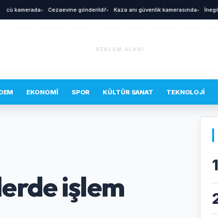
A
cü kamerada
•
Cezaevine gönderildi!
•
Kaza anı güvenlik kamerasında
•
İnegöl'de
REKLAM ALANI
DEM
EKONOMI
SPOR
KÜLTÜR SANAT
TEKNOLOJI
erde işlem