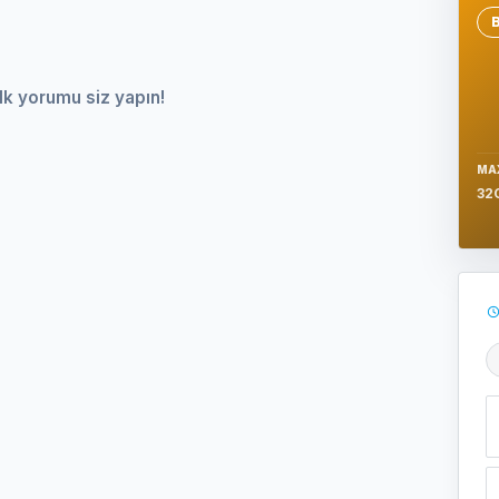
Se
lk yorumu siz yapın!
MA
32
Ş