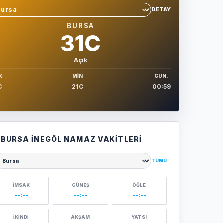
DETAY
hir sec
BURSA
31C
Açık
X
MIN
GUN.
C
21C
00:59
BURSA İNEGÖL NAMAZ VAKITLERI
TÜMÜ
ehir seçin
İMSAK
GÜNEŞ
ÖĞLE
--:--
--:--
--:--
İKINDI
AKŞAM
YATSI