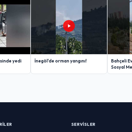
sinde yedi
İnegöl'de orman yangını!
Bahçeli E
Sosyal M
RILER
SERVISLER