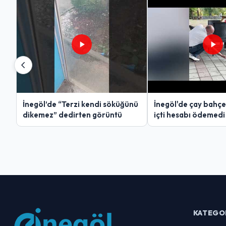
İnegöl’de “Terzi kendi söküğünü
İnegöl'de çay bahçe
dikemez” dedirten görüntü
içti hesabı ödemedi
KATEGO