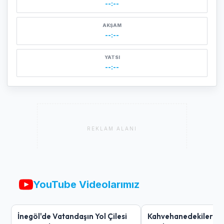
--:--
AKŞAM
--:--
YATSI
--:--
REKLAM ALANI
YouTube Videolarımız
İnegöl'de Vatandaşın Yol Çilesi
Kahvehanedekiler O