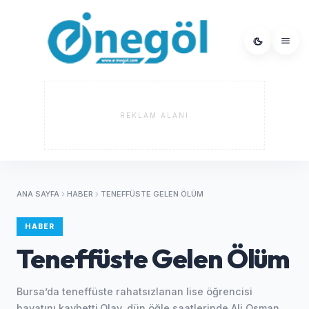
REKLAM ALANI
ANA SAYFA
HABER
TENEFFÜSTE GELEN ÖLÜM
HABER
Teneffüste Gelen Ölüm
Bursa’da teneffüste rahatsızlanan lise öğrencisi
hayatını kaybetti.Olay, dün öğle saatlerinde Ali Osman