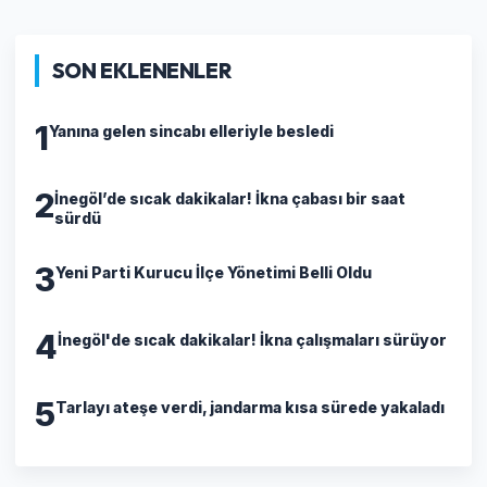
SON EKLENENLER
1
Yanına gelen sincabı elleriyle besledi
2
İnegöl’de sıcak dakikalar! İkna çabası bir saat
sürdü
3
Yeni Parti Kurucu İlçe Yönetimi Belli Oldu
4
İnegöl'de sıcak dakikalar! İkna çalışmaları sürüyor
5
Tarlayı ateşe verdi, jandarma kısa sürede yakaladı