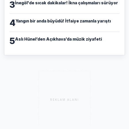
3
İnegöl'de sıcak dakikalar! İkna çalışmaları sürüyor
4
Yangın bir anda büyüdü! İtfaiye zamanla yarıştı
5
Aslı Hünel’den Açıkhava’da müzik ziyafeti
REKLAM ALANI