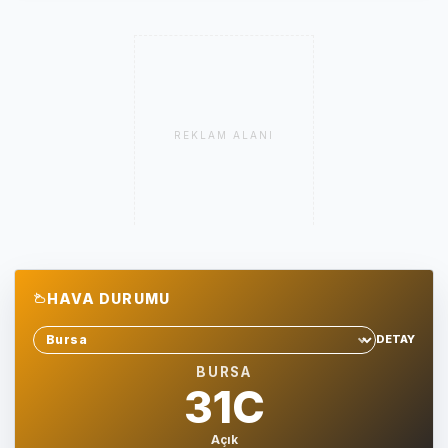
REKLAM ALANI
HAVA DURUMU
DETAY
Sehir sec
BURSA
31C
Açık