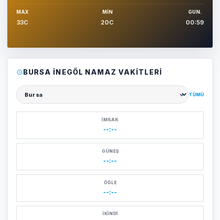
MAX
MIN
GUN.
33C
20C
00:59
BURSA İNEGÖL NAMAZ VAKITLERI
TÜMÜ
Şehir seçin
İMSAK
--:--
GÜNEŞ
--:--
ÖĞLE
--:--
İKINDI