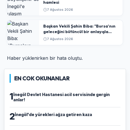
hamlesi
7 Ağustos 2026
Başkan Vekili Şahin Biba: "Bursa'nın
geleceğini bütüncül bir anlayışla
planlıyoruz"
7 Ağustos 2026
Haber yüklenirken bir hata oluştu.
EN COK OKUNANLAR
1
İnegöl Devlet Hastanesi acil servisinde gergin
anlar!
2
İnegöl'de yürekleri ağza getiren kaza