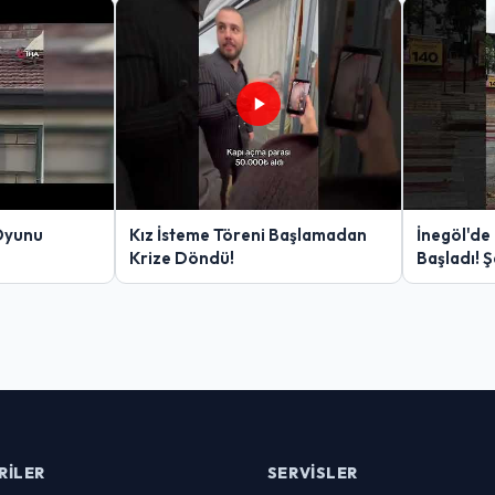
Oyunu
Kız İsteme Töreni Başlamadan
İnegöl'de
Krize Döndü!
Başladı! 
Yakalanan
RILER
SERVISLER