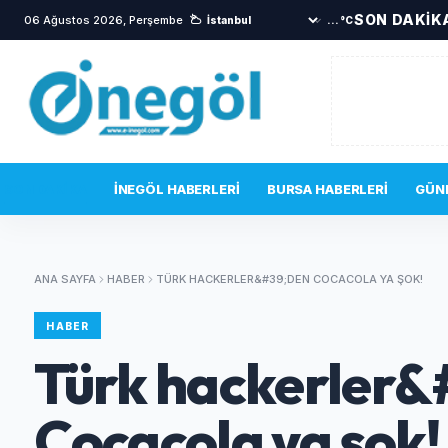
SON DAKİK
06 Ağustos 2026, Perşembe
...°C
SON DAKIKA
İNEGÖL HABERLERI
BURSA HABERLERI
GÜN
ANA SAYFA
HABER
TÜRK HACKERLER&#39;DEN COCACOLA YA ŞOK!
HABER
Türk hackerler&
Cocacola ya şok!