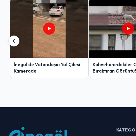
İnegöl'de Vatandaşın Yol Çilesi
Kahvehanedekiler 
Kamerada
Bıraktıran Görüntü!
KATEGO