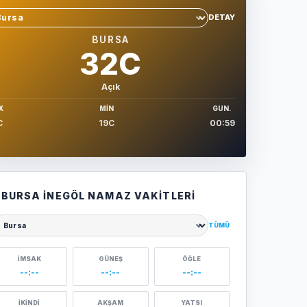
DETAY
hir sec
BURSA
32C
Açık
X
MIN
GUN.
C
19C
00:59
BURSA İNEGÖL NAMAZ VAKITLERI
TÜMÜ
ehir seçin
İMSAK
GÜNEŞ
ÖĞLE
--:--
--:--
--:--
İKINDI
AKŞAM
YATSI