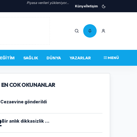
Piyasa verileri yükleniyor...
Künye
İletişim
EĞITIM
SAĞLIK
DÜNYA
YAZARLAR
MENÜ
EN COK OKUNANLAR
1
Cezaevine gönderildi
2
Bir anlık dikkasizlik ...