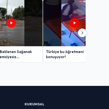
 Beklenen Sağanak
Türkiye bu öğretmeni
Şemsiyesiz
konuşuyor!
lar Zor Anlar Yaşadı
KURUMSAL