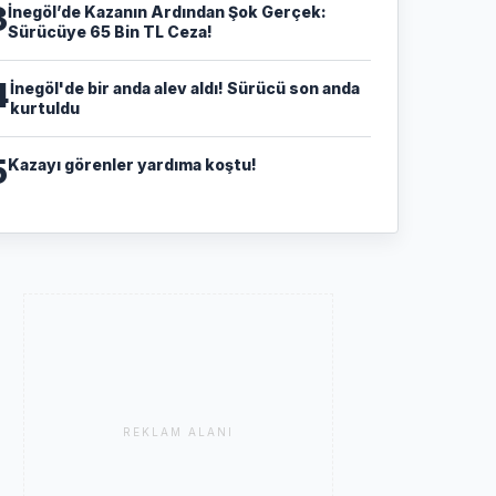
3
​İnegöl’de Kazanın Ardından Şok Gerçek:
Sürücüye 65 Bin TL Ceza!
4
İnegöl'de bir anda alev aldı! Sürücü son anda
kurtuldu
5
Kazayı görenler yardıma koştu!
REKLAM ALANI