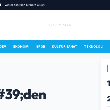
A
Veriler alınırken bir hata oluştu.
REKLAM ALANI
DEM
EKONOMI
SPOR
KÜLTÜR SANAT
TEKNOLOJI
#39;den