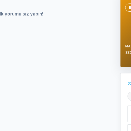
Se
lk yorumu siz yapın!
MA
33
Ş