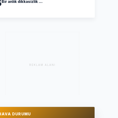
5
Bir anlık dikkasizlik ...
REKLAM ALANI
HAVA DURUMU