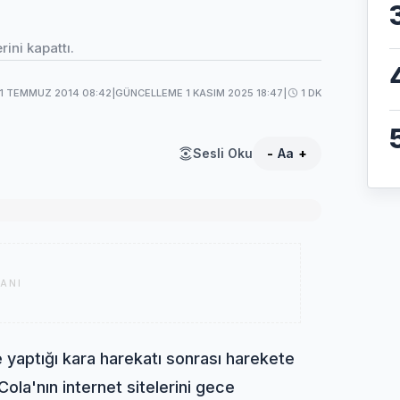
ini kapattı.
1 TEMMUZ 2014 08:42
|
GÜNCELLEME 1 KASIM 2025 18:47
|
1 DK
Sesli Oku
-
Aa
+
ANI
e yaptığı kara harekatı sonrası harekete
ola'nın internet sitelerini gece