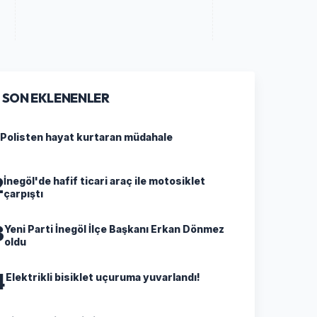
SON EKLENENLER
Polisten hayat kurtaran müdahale
2
İnegöl'de hafif ticari araç ile motosiklet
çarpıştı
3
Yeni Parti İnegöl İlçe Başkanı Erkan Dönmez
oldu
4
Elektrikli bisiklet uçuruma yuvarlandı!