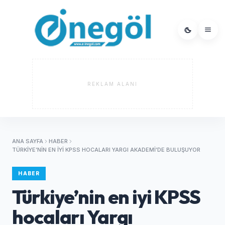
REKLAM ALANI
ANA SAYFA
HABER
TÜRKIYE’NIN EN IYI KPSS HOCALARI YARGI AKADEMI’DE BULUŞUYOR
HABER
Türkiye’nin en iyi KPSS
hocaları Yargı