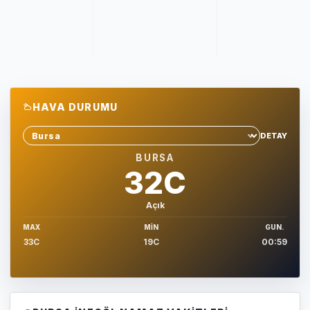
HAVA DURUMU
DETAY
Sehir sec
BURSA
32C
Açık
MAX
MIN
GUN.
33C
19C
00:59