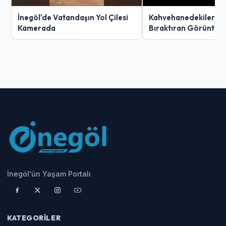
İnegöl'de Vatandaşın Yol Çilesi
Kahvehanedekiler O
Kamerada
Bıraktıran Görüntü!
İnegöl'ün Yaşam Portalı
KATEGORILER