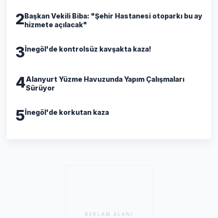
2
Başkan Vekili Biba: "Şehir Hastanesi otoparkı bu ay
hizmete açılacak"
3
İnegöl'de kontrolsüz kavşakta kaza!
4
Alanyurt Yüzme Havuzunda Yapım Çalışmaları
Sürüyor
5
İnegöl'de korkutan kaza
REKLAM ALANI