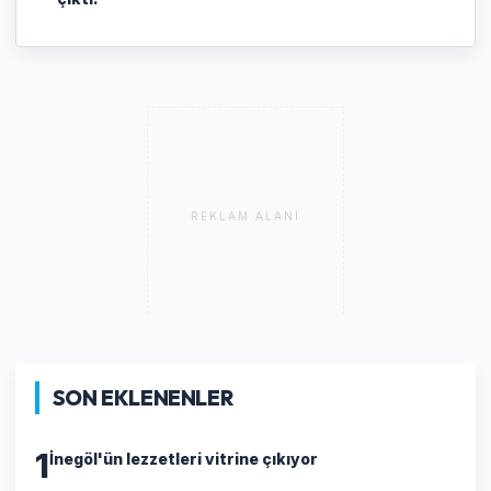
REKLAM ALANI
SON EKLENENLER
1
İnegöl'ün lezzetleri vitrine çıkıyor