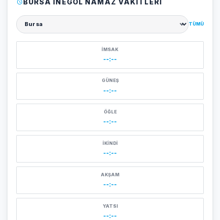
BURSA İNEGÖL NAMAZ VAKITLERI
TÜMÜ
Şehir seçin
İMSAK
--:--
GÜNEŞ
--:--
ÖĞLE
--:--
İKINDI
--:--
AKŞAM
--:--
YATSI
--:--