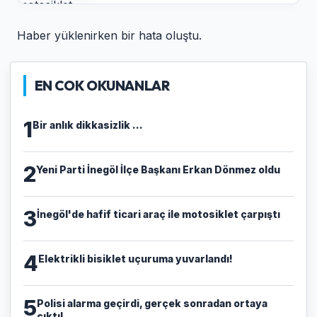
Haber yüklenirken bir hata oluştu.
EN COK OKUNANLAR
1
Bir anlık dikkasizlik ...
2
Yeni Parti İnegöl İlçe Başkanı Erkan Dönmez oldu
3
İnegöl'de hafif ticari araç ile motosiklet çarpıştı
4
Elektrikli bisiklet uçuruma yuvarlandı!
5
Polisi alarma geçirdi, gerçek sonradan ortaya
çıktı!