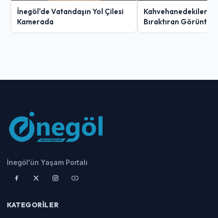
İnegöl'de Vatandaşın Yol Çilesi
Kahvehanedekiler O
Kamerada
Bıraktıran Görüntü!
İnegöl'ün Yaşam Portalı
KATEGORILER