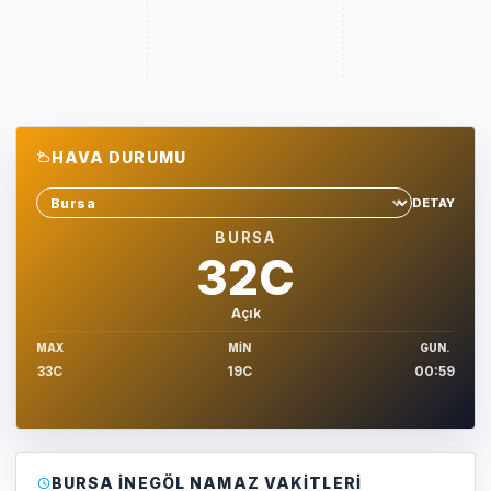
HAVA DURUMU
DETAY
Sehir sec
BURSA
32C
Açık
MAX
MIN
GUN.
33C
19C
00:59
BURSA İNEGÖL NAMAZ VAKITLERI