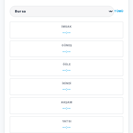
TÜMÜ
Şehir seçin
İMSAK
--:--
GÜNEŞ
--:--
ÖĞLE
--:--
İKINDI
--:--
AKŞAM
--:--
YATSI
--:--