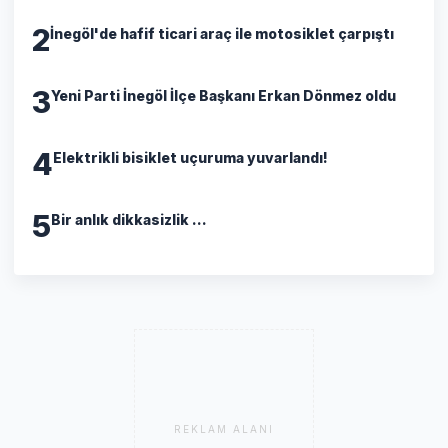
2
İnegöl'de hafif ticari araç ile motosiklet çarpıştı
3
Yeni Parti İnegöl İlçe Başkanı Erkan Dönmez oldu
4
Elektrikli bisiklet uçuruma yuvarlandı!
5
Bir anlık dikkasizlik ...
REKLAM ALANI