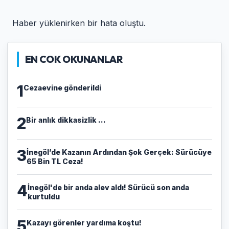
Haber yüklenirken bir hata oluştu.
EN COK OKUNANLAR
1
Cezaevine gönderildi
2
Bir anlık dikkasizlik ...
3
​İnegöl’de Kazanın Ardından Şok Gerçek: Sürücüye
65 Bin TL Ceza!
4
İnegöl'de bir anda alev aldı! Sürücü son anda
kurtuldu
5
Kazayı görenler yardıma koştu!