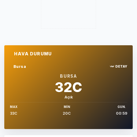
HAVA DURUMU
DETAY
Sehir sec
BURSA
32C
Açık
MAX
MIN
GUN.
33C
20C
00:59