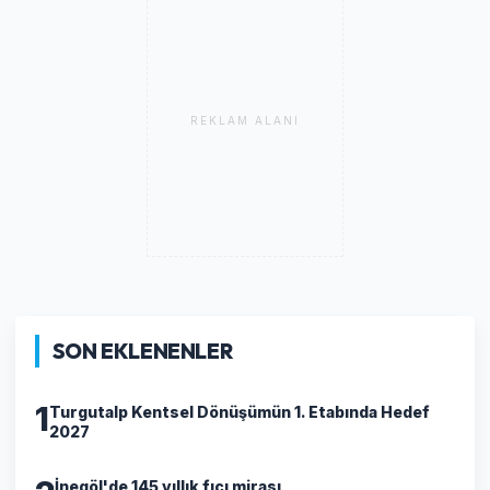
REKLAM ALANI
SON EKLENENLER
1
Turgutalp Kentsel Dönüşümün 1. Etabında Hedef
2027
İnegöl'de 145 yıllık fıçı mirası