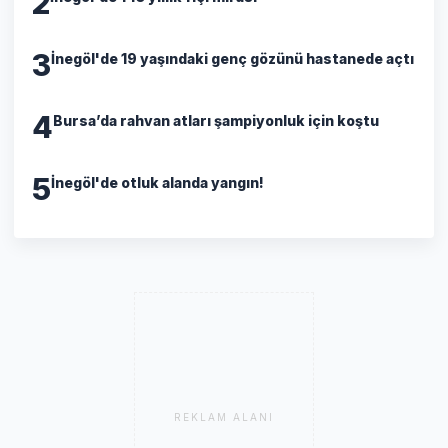
2
3
İnegöl'de 19 yaşındaki genç gözünü hastanede açtı
4
Bursa’da rahvan atları şampiyonluk için koştu
5
İnegöl'de otluk alanda yangın!
REKLAM ALANI