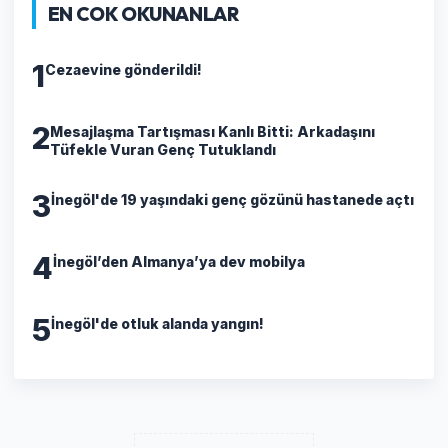
EN COK OKUNANLAR
1
Cezaevine gönderildi!
2
​Mesajlaşma Tartışması Kanlı Bitti: Arkadaşını
Tüfekle Vuran Genç Tutuklandı
3
İnegöl'de 19 yaşındaki genç gözünü hastanede açtı
4
İnegöl’den Almanya’ya dev mobilya
5
İnegöl'de otluk alanda yangın!