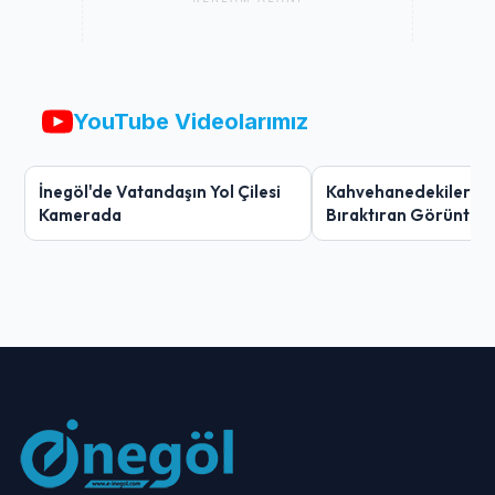
YouTube Videolarımız
İnegöl'de Vatandaşın Yol Çilesi
Kahvehanedekiler O
Kamerada
Bıraktıran Görüntü!