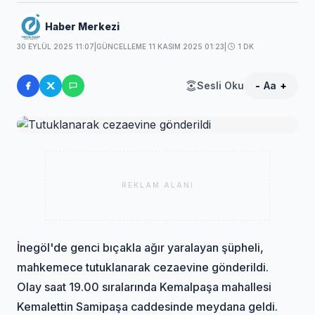
Haber Merkezi
30 EYLÜL 2025 11:07
|
GÜNCELLEME 11 KASIM 2025 01:23
|
1 DK
Sesli Oku
-
Aa
+
REKLAM ALANI
İnegöl'de genci bıçakla ağır yaralayan şüpheli,
mahkemece tutuklanarak cezaevine gönderildi.
Olay saat 19.00 sıralarında Kemalpaşa mahallesi
Kemalettin Samipaşa caddesinde meydana geldi.