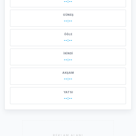
--:--
GÜNEŞ
--:--
ÖĞLE
--:--
İKINDI
--:--
AKŞAM
--:--
YATSI
--:--
REKLAM ALANI