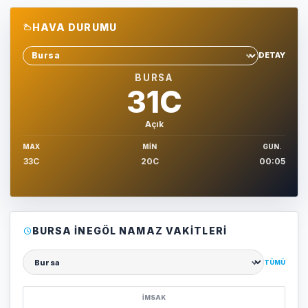
HAVA DURUMU
DETAY
Sehir sec
BURSA
31C
Açık
MAX
MIN
GUN.
33C
20C
00:05
BURSA İNEGÖL NAMAZ VAKITLERI
TÜMÜ
Şehir seçin
İMSAK