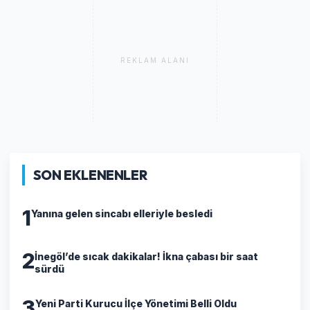
REKLAM ALANI
SON EKLENENLER
1
Yanına gelen sincabı elleriyle besledi
2
İnegöl’de sıcak dakikalar! İkna çabası bir saat
sürdü
3
Yeni Parti Kurucu İlçe Yönetimi Belli Oldu