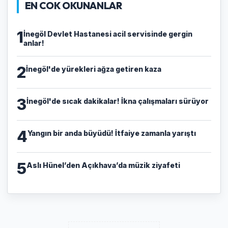
EN COK OKUNANLAR
1
İnegöl Devlet Hastanesi acil servisinde gergin
anlar!
2
İnegöl'de yürekleri ağza getiren kaza
3
İnegöl'de sıcak dakikalar! İkna çalışmaları sürüyor
4
Yangın bir anda büyüdü! İtfaiye zamanla yarıştı
5
Aslı Hünel’den Açıkhava’da müzik ziyafeti