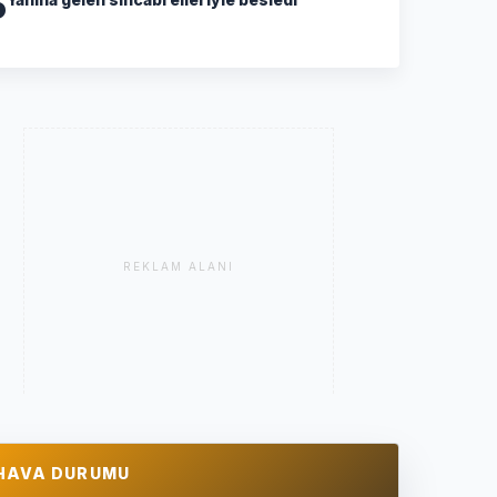
5
REKLAM ALANI
HAVA DURUMU