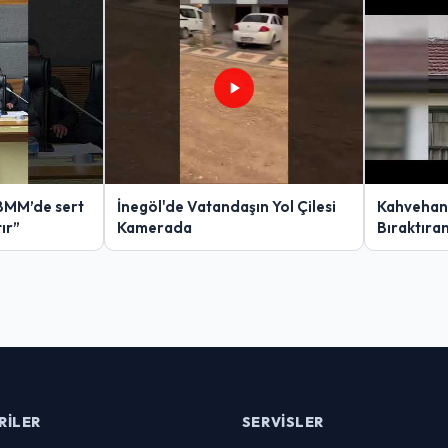
BMM’de sert
İnegöl'de Vatandaşın Yol Çilesi
Kahvehan
tır”
Kamerada
Bıraktıra
RILER
SERVISLER