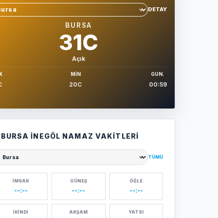
DETAY
hir sec
BURSA
31C
Açık
X
MIN
GUN.
C
20C
00:59
BURSA İNEGÖL NAMAZ VAKITLERI
TÜMÜ
ehir seçin
İMSAK
GÜNEŞ
ÖĞLE
--:--
--:--
--:--
İKINDI
AKŞAM
YATSI