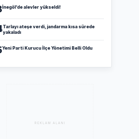
3
İnegöl’de alevler yükseldi!
4
Tarlayı ateşe verdi, jandarma kısa sürede
yakaladı
5
Yeni Parti Kurucu İlçe Yönetimi Belli Oldu
REKLAM ALANI