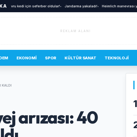
İKA
avru kedi için seferber oldular!
•
Jandarma yakaladı!
•
Heimlich manevrası yine h
REKLAM ALANI
DEM
EKONOMI
SPOR
KÜLTÜR SANAT
TEKNOLOJI
R KALDI
ej arızası: 40
ldı