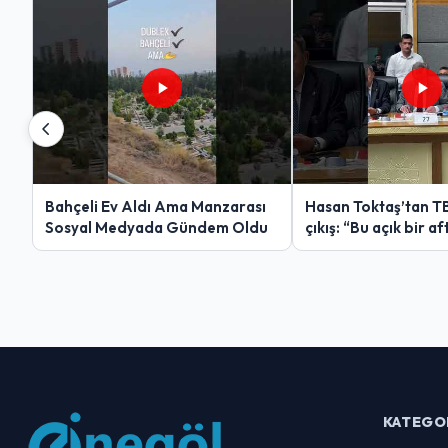
Bahçeli Ev Aldı Ama Manzarası
Hasan Toktaş’tan T
Sosyal Medyada Gündem Oldu
çıkış: “Bu açık bir af
KATEGO