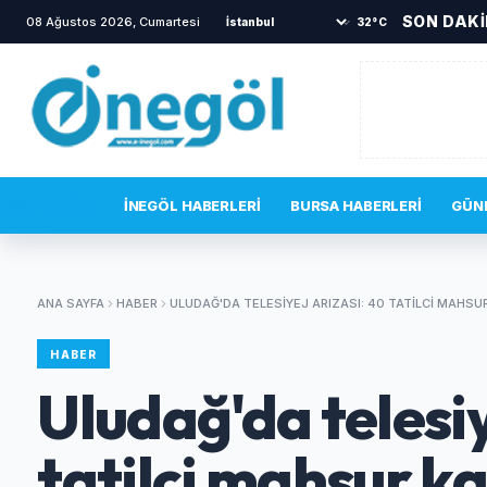
SON DAK
08 Ağustos 2026, Cumartesi
•
İnegöl’de alevler yükseldi!
•
Y
32°C
SON DAKIKA
İNEGÖL HABERLERI
BURSA HABERLERI
GÜN
ANA SAYFA
HABER
ULUDAĞ'DA TELESIYEJ ARIZASI: 40 TATILCI MAHSU
HABER
Uludağ'da telesiy
tatilci mahsur ka