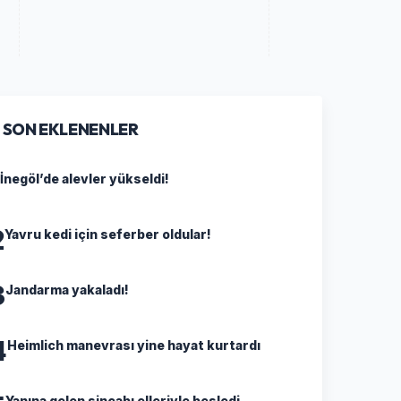
SON EKLENENLER
İnegöl’de alevler yükseldi!
2
Yavru kedi için seferber oldular!
3
Jandarma yakaladı!
4
Heimlich manevrası yine hayat kurtardı
Yanına gelen sincabı elleriyle besledi