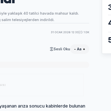
yle yaklaşık 40 tatilci havada mahsur kaldı.
 salim telesiyejlerden indirildi.
31 OCAK 2026 12:33
|
1 DK
Sesli Oku
-
Aa
+
ANI
a yaşanan arıza sonucu kabinlerde bulunan