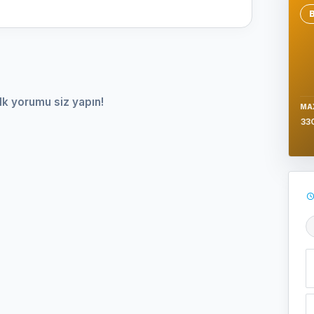
Se
lk yorumu siz yapın!
MA
33
Ş