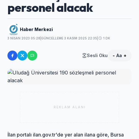
personel alacak
Haber Merkezi
3 NISAN 2023 05:28
|
GÜNCELLEME 3 KASIM 2025 22:35
|
1 DK
Sesli Oku
-
Aa
+
REKLAM ALANI
İlan portalı ilan.gov.tr'de yer alan ilana göre, Bursa