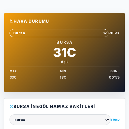
HAVA DURUMU
DETAY
Sehir sec
BURSA
31C
Açık
MAX
MIN
GUN.
33C
18C
00:59
BURSA İNEGÖL NAMAZ VAKITLERI
TÜMÜ
Şehir seçin