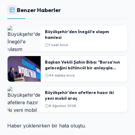
Benzer Haberler
Büyükşehir'den İnegöl'e ulaşım
hamlesi
1 saat önce
Başkan Vekili Şahin Biba: "Bursa'nın
geleceğini bütüncül bir anlayışla
planlıyoruz"
44 dakika önce
Büyükşehir'den afetlere hazır iki
yeni mobil araç
6 Ağustos 2026
Haber yüklenirken bir hata oluştu.