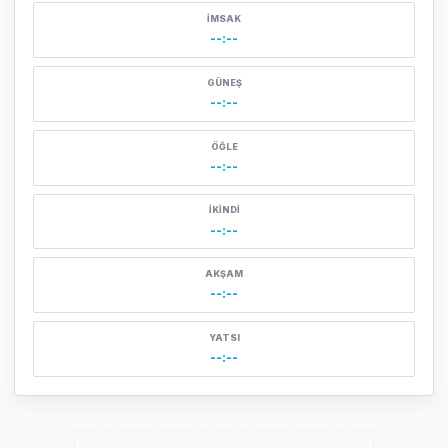
İMSAK
--:--
GÜNEŞ
--:--
ÖĞLE
--:--
İKINDI
--:--
AKŞAM
--:--
YATSI
--:--