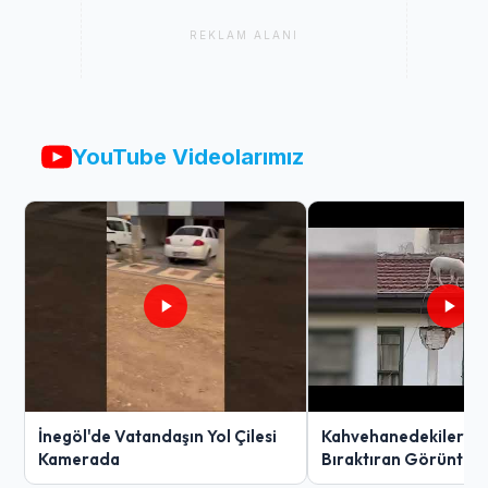
REKLAM ALANI
YouTube Videolarımız
İnegöl'de Vatandaşın Yol Çilesi
Kahvehanedekiler O
Kamerada
Bıraktıran Görüntü!