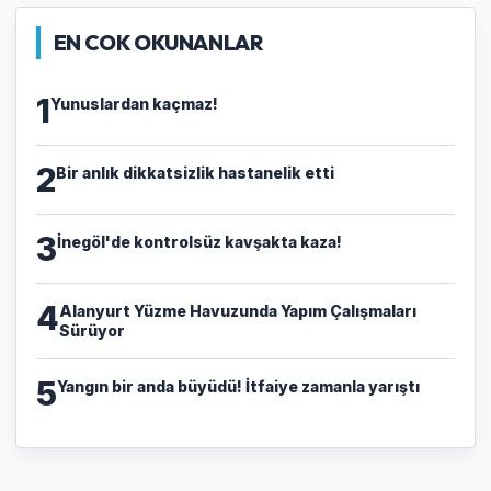
EN COK OKUNANLAR
1
Yunuslardan kaçmaz!
2
Bir anlık dikkatsizlik hastanelik etti
3
İnegöl'de kontrolsüz kavşakta kaza!
4
Alanyurt Yüzme Havuzunda Yapım Çalışmaları
Sürüyor
5
Yangın bir anda büyüdü! İtfaiye zamanla yarıştı