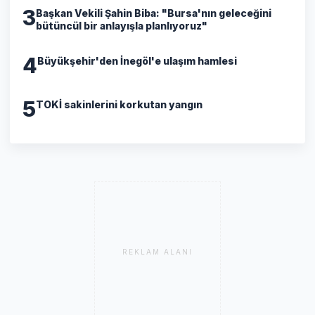
3
Başkan Vekili Şahin Biba: "Bursa'nın geleceğini
bütüncül bir anlayışla planlıyoruz"
4
Büyükşehir'den İnegöl'e ulaşım hamlesi
5
TOKİ sakinlerini korkutan yangın
REKLAM ALANI