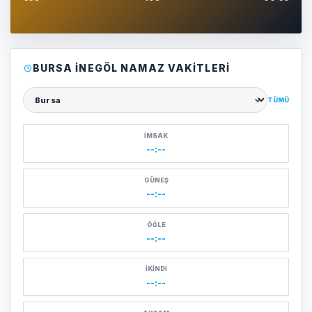
BURSA İNEGÖL NAMAZ VAKITLERI
TÜMÜ
Şehir seçin
İMSAK
--:--
GÜNEŞ
--:--
ÖĞLE
--:--
İKINDI
--:--