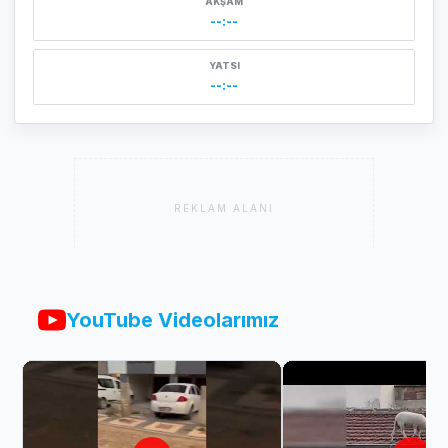
AKŞAM
--:--
YATSI
--:--
REKLAM ALANI
YouTube Videolarımız