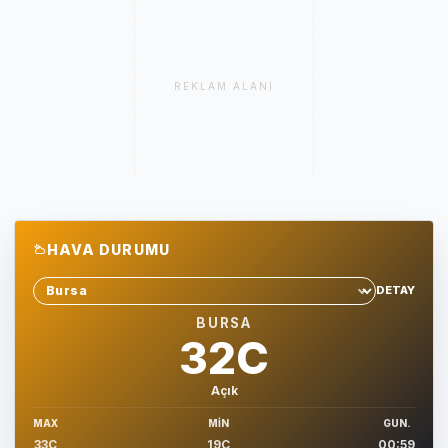
REKLAM ALANI
HAVA DURUMU
DETAY
Sehir sec
BURSA
32C
Açık
MAX
MIN
GUN.
33C
19C
00:59