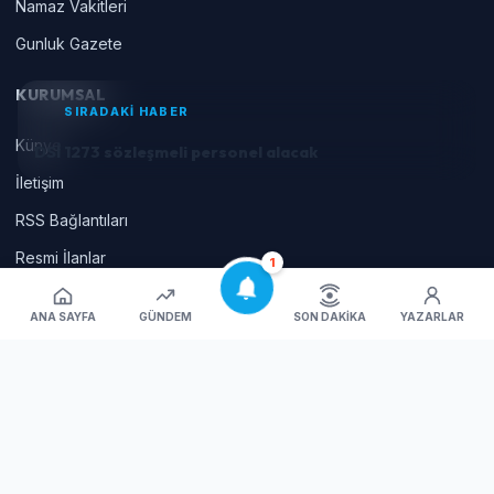
Namaz Vakitleri
Gunluk Gazete
KURUMSAL
SIRADAKİ HABER
Künye
DSİ 1273 sözleşmeli personel alacak
İletişim
RSS Bağlantıları
Resmi İlanlar
1
Çerez Tercihlerini Yönet
ANA SAYFA
GÜNDEM
SON DAKIKA
YAZARLAR
© 2026 İnegöl'ün yaşam portalı Tüm hakları saklıdır | Haber Yazılımı
:
Haberium