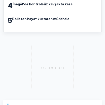
4
İnegöl'de kontrolsüz kavşakta kaza!
5
Polisten hayat kurtaran müdahale
REKLAM ALANI