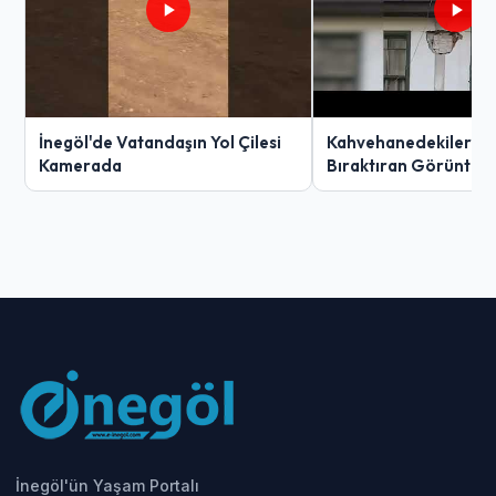
İnegöl'de Vatandaşın Yol Çilesi
Kahvehanedekiler O
Kamerada
Bıraktıran Görüntü!
İnegöl'ün Yaşam Portalı