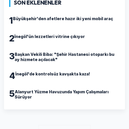
SON EKLENENLER
1
Büyükşehir'den afetlere hazır iki yeni mobil araç
2
İnegöl'ün lezzetleri vitrine çıkıyor
3
Başkan Vekili Biba: "Şehir Hastanesi otoparkı bu
ay hizmete açılacak"
4
İnegöl'de kontrolsüz kavşakta kaza!
5
Alanyurt Yüzme Havuzunda Yapım Çalışmaları
Sürüyor