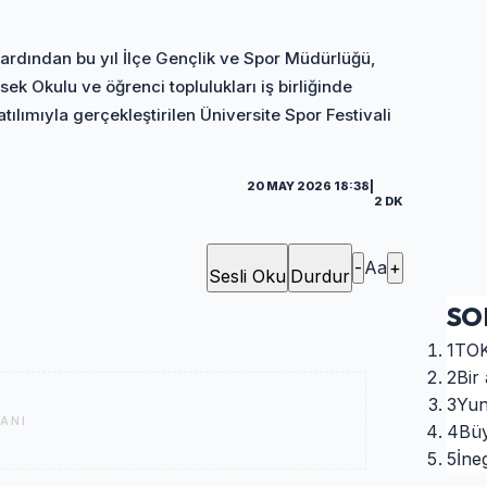
n ardından bu yıl İlçe Gençlik ve Spor Müdürlüğü,
ek Okulu ve öğrenci toplulukları iş birliğinde
lımıyla gerçekleştirilen Üniversite Spor Festivali
20 MAY 2026 18:38
|
2 DK
-
Aa
+
Sesli Oku
Durdur
SO
1
TOK
2
Bir 
3
Yun
ANI
4
Büy
5
İneg