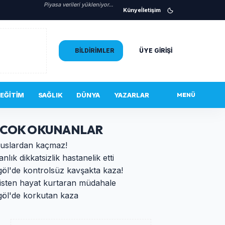
Piyasa verileri yükleniyor...
Künye
İletişim
BILDIRIMLER
ÜYE GIRIŞI
EĞITIM
SAĞLIK
DÜNYA
YAZARLAR
MENÜ
 COK OKUNANLAR
uslardan kaçmaz!
anlık dikkatsizlik hastanelik etti
göl'de kontrolsüz kavşakta kaza!
isten hayat kurtaran müdahale
göl'de korkutan kaza