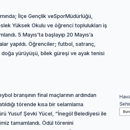
samında; İlçe Gençlik ve
Spor
Müdürlüğü,
eslek Yüksek Okulu ve öğrenci toplulukları iş
mlandı. 5 Mayıs’ta başlayıp 20 Mayıs’a
r yapıldı. Öğrenciler; futbol, satranç,
 doğa yürüyüşü, bilek güreşi ve ayak tenisi
ybol branşının final maçlarının ardından
Hav
Sehi
katıldığı törende kısa bir selamlama
ü Yusuf Şevki Yücel, “İnegöl Belediyesi ile
limiz tamamlandı. Ödül törenini