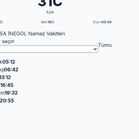
31C
Açık
3C
Min
18C
Gun.
00:59
A İNEGÖL Namaz Vakitleri
r seçin
Tümü
k
05:12
eş
06:42
13:12
i
16:45
am
19:32
20:55