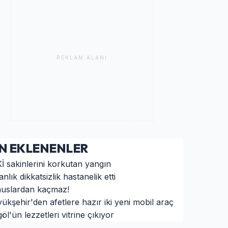
REKLAM ALANI
N EKLENENLER
İ sakinlerini korkutan yangın
anlık dikkatsizlik hastanelik etti
uslardan kaçmaz!
ükşehir'den afetlere hazır iki yeni mobil araç
öl'ün lezzetleri vitrine çıkıyor