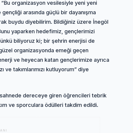
“Bu organizasyon vesilesiyle yeni yeni
ite gençliği arasında güçlü bir dayanışma
k buydu diyebilirim. Bildiğiniz üzere İnegöl
k. Bunu yaparken hedefimiz, gençlerimizi
nkü biliyoruz ki; bir şehrin enerjisi de
bu güzel organizasyonda emeği geçen
enerji ve heyecan katan gençlerimize ayrıca
ı ve takımlarımızı kutluyorum” diye
 sahnede dereceye giren öğrencileri tebrik
ım ve sporculara ödülleri takdim edildi.
ANI