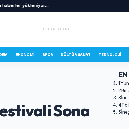
 haberler yükleniyor...
REKLAM ALANI
DEM
EKONOMI
SPOR
KÜLTÜR SANAT
TEKNOLOJI
EN
1
Yun
2
Bir 
3
İne
estivali Sona
4
Pol
5
İne