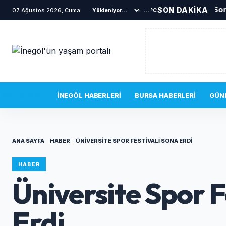
Son
SON DAKİKA
07 Ağustos 2026, Cuma
...°C
SON DAKIKA
İNEGÖL HABERLERI
BURSA HABERLERI
GÜN
ANA SAYFA
HABER
ÜNIVERSITE SPOR FESTIVALI SONA ERDI
HABER
Üniversite Spor F
Erdi