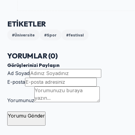
ETİKETLER
#Üniversite
#Spor
#festival
YORUMLAR (
0
)
Görüşlerinizi Paylaşın
Ad Soyad
E-posta
Yorumunuz
Yorumu Gönder