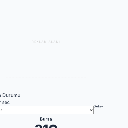
REKLAM ALANI
a Durumu
r sec
Detay
Bursa