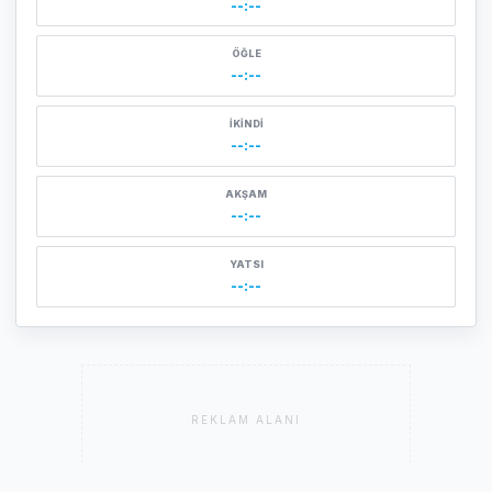
--:--
ÖĞLE
--:--
İKINDI
--:--
AKŞAM
--:--
YATSI
--:--
REKLAM ALANI