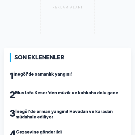
REKLAM ALANI
SON EKLENENLER
1
İnegöl'de samanlık yangını!
2
Mustafa Keser’den müzik ve kahkaha dolu gece
3
İnegöl'de orman yangını! Havadan ve karadan
müdahale ediliyor
4
Cezaevine gönderildi