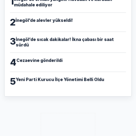
1
müdahale ediliyor
2
İnegöl’de alevler yükseldi!
3
İnegöl’de sıcak dakikalar! İkna çabası bir saat
sürdü
4
Cezaevine gönderildi
5
Yeni Parti Kurucu İlçe Yönetimi Belli Oldu