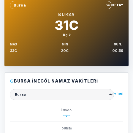
DETAY
Sehir sec
BURSA
31C
Açık
MAX
MIN
GUN.
33C
20C
00:59
BURSA İNEGÖL NAMAZ VAKITLERI
TÜMÜ
Şehir seçin
İMSAK
--:--
GÜNEŞ