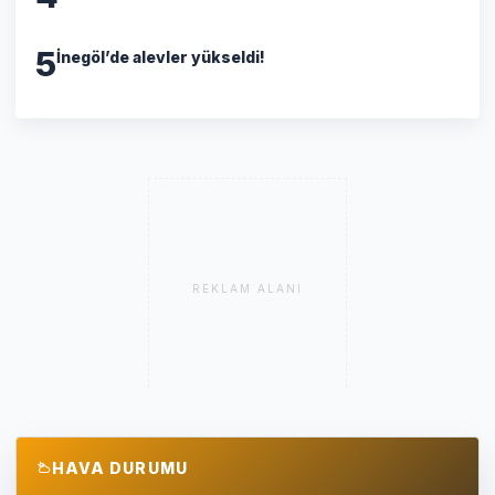
5
İnegöl’de alevler yükseldi!
REKLAM ALANI
HAVA DURUMU