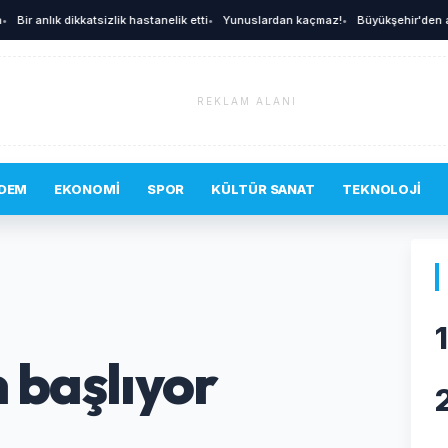
r anlık dikkatsizlik hastanelik etti
•
Yunuslardan kaçmaz!
•
Büyükşehir'den afetler
REKLAM ALANI
DEM
EKONOMI
SPOR
KÜLTÜR SANAT
TEKNOLOJI
1
n başlıyor