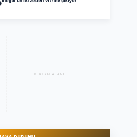
5
İnegöl'ün lezzetleri vitrine çıkıyor
REKLAM ALANI
HAVA DURUMU