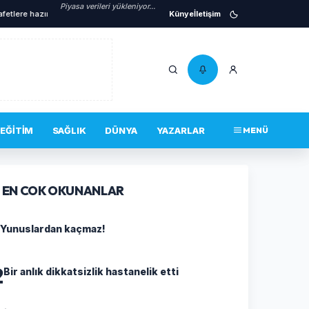
Piyasa verileri yükleniyor...
e hazır iki yeni mobil araç
•
İnegöl'ün lezzetleri vitrine çıkıyor
Künye
İletişim
•
Başkan Vekili Bi
EĞITIM
SAĞLIK
DÜNYA
YAZARLAR
MENÜ
EN COK OKUNANLAR
Yunuslardan kaçmaz!
2
Bir anlık dikkatsizlik hastanelik etti