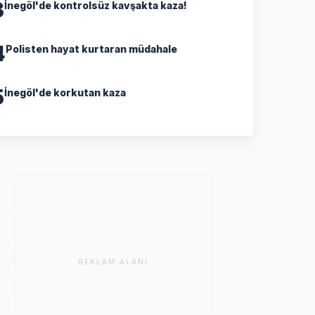
3
İnegöl'de kontrolsüz kavşakta kaza!
4
Polisten hayat kurtaran müdahale
5
İnegöl'de korkutan kaza
REKLAM ALANI