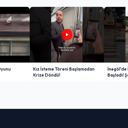
Oyunu
Kız İsteme Töreni Başlamadan
İnegöl'de
Krize Döndü!
Başladı! 
Zor Anlar