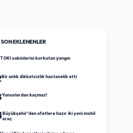
SON EKLENENLER
TOKİ sakinlerini korkutan yangın
2
Bir anlık dikkatsizlik hastanelik etti
3
Yunuslardan kaçmaz!
4
Büyükşehir'den afetlere hazır iki yeni mobil
araç