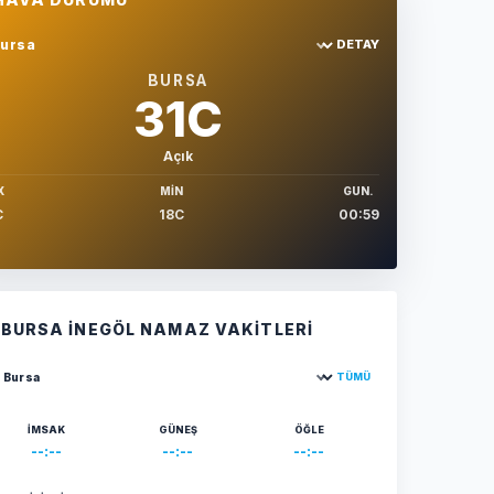
DETAY
hir sec
BURSA
31C
Açık
X
MIN
GUN.
C
18C
00:59
BURSA İNEGÖL NAMAZ VAKITLERI
TÜMÜ
ehir seçin
İMSAK
GÜNEŞ
ÖĞLE
--:--
--:--
--:--