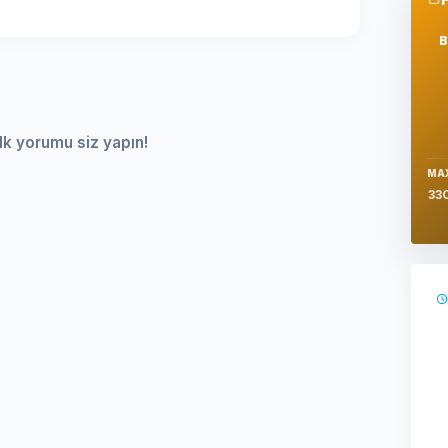
Se
lk yorumu siz yapın!
MA
33
Ş