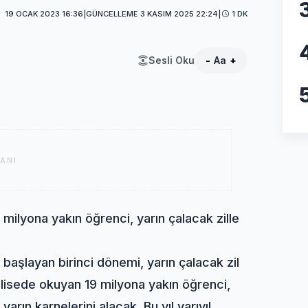
19 OCAK 2023 16:36
|
GÜNCELLEME 3 KASIM 2025 22:24
|
1 DK
Sesli Oku
-
Aa
+
ANI
 milyona yakın öğrenci, yarın çalacak zille
 başlayan birinci dönemi, yarın çalacak zil
e lisede okuyan 19 milyona yakın öğrenci,
yarın karnelerini alacak. Bu yıl yarıyıl