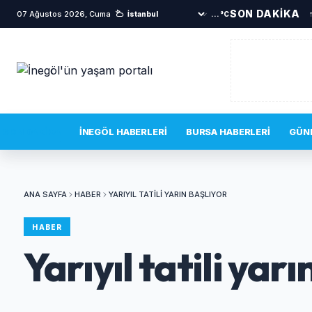
SON DAKİKA
07 Ağustos 2026, Cuma
•
TOKİ sakinlerini korkutan yangın
•
Bi
...°C
SON DAKIKA
İNEGÖL HABERLERI
BURSA HABERLERI
GÜN
ANA SAYFA
HABER
YARIYIL TATILI YARIN BAŞLIYOR
HABER
Yarıyıl tatili yarı