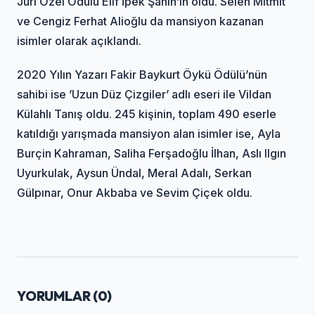
Jüri Özel Ödülü Elif İpek Şahin’in oldu. Selen Mitmit
ve Cengiz Ferhat Alioğlu da mansiyon kazanan
isimler olarak açıklandı.
2020 Yılın Yazarı Fakir Baykurt Öykü Ödülü’nün
sahibi ise ’Uzun Düz Çizgiler’ adlı eseri ile Vildan
Külahlı Tanış oldu. 245 kişinin, toplam 490 eserle
katıldığı yarışmada mansiyon alan isimler ise, Ayla
Burçin Kahraman, Saliha Ferşadoğlu İlhan, Aslı Ilgın
Uyurkulak, Aysun Ündal, Meral Adalı, Serkan
Gülpınar, Onur Akbaba ve Sevim Çiçek oldu.
YORUMLAR (
0
)