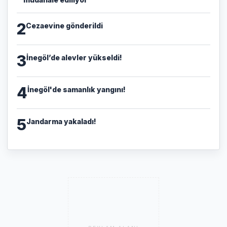
2
Cezaevine gönderildi
3
İnegöl’de alevler yükseldi!
4
İnegöl'de samanlık yangını!
5
Jandarma yakaladı!