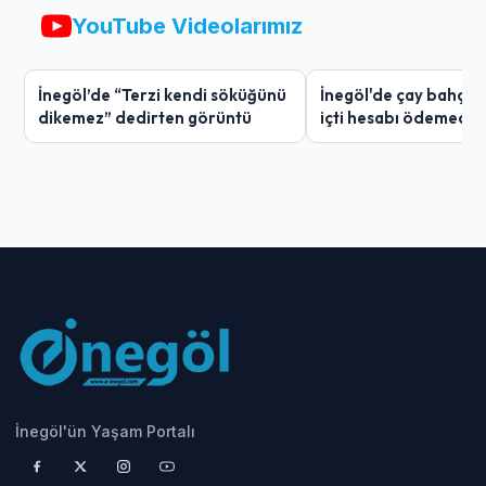
YouTube Videolarımız
İnegöl’de “Terzi kendi söküğünü
İnegöl'de çay bahçes
dikemez” dedirten görüntü
içti hesabı ödemedi
İnegöl'ün Yaşam Portalı