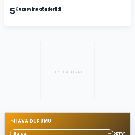
5
Cezaevine gönderildi
REKLAM ALANI
HAVA DURUMU
DETAY