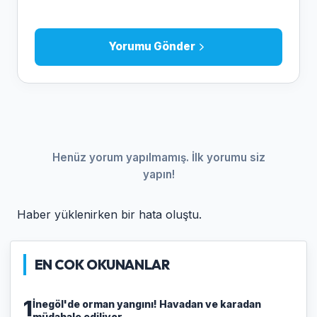
Yorumu Gönder
Henüz yorum yapılmamış. İlk yorumu siz
yapın!
Haber yüklenirken bir hata oluştu.
EN COK OKUNANLAR
1
İnegöl'de orman yangını! Havadan ve karadan
müdahale ediliyor