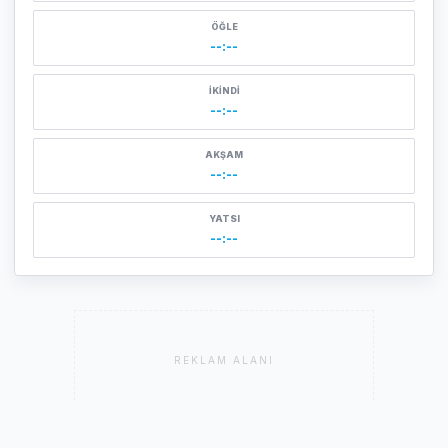
ÖĞLE
--:--
İKINDI
--:--
AKŞAM
--:--
YATSI
--:--
REKLAM ALANI