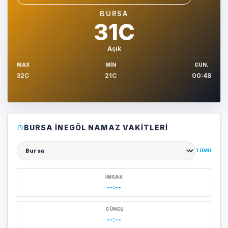
Sehir sec
BURSA
31C
Açık
MAX
MIN
GUN.
32C
21C
00:48
BURSA İNEGÖL NAMAZ VAKITLERI
TÜMÜ
Şehir seçin
İMSAK
--:--
GÜNEŞ
--:--