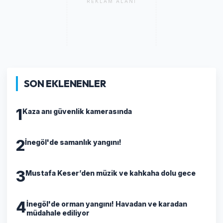
REKLAM ALANI
SON EKLENENLER
1
Kaza anı güvenlik kamerasında
2
İnegöl'de samanlık yangını!
3
Mustafa Keser’den müzik ve kahkaha dolu gece
4
İnegöl'de orman yangını! Havadan ve karadan
müdahale ediliyor