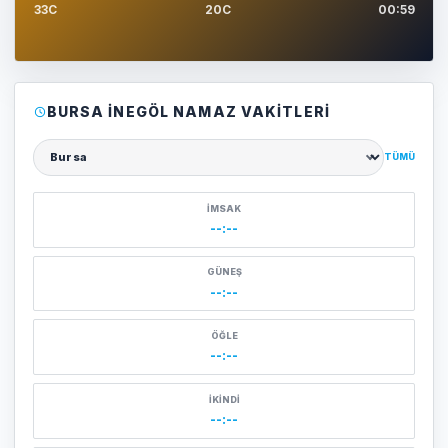
33C
20C
00:59
BURSA İNEGÖL NAMAZ VAKITLERI
TÜMÜ
Şehir seçin
İMSAK
--:--
GÜNEŞ
--:--
ÖĞLE
--:--
İKINDI
--:--