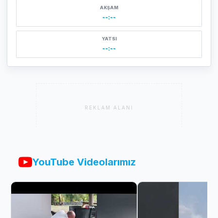
AKŞAM
--:--
YATSI
--:--
REKLAM ALANI
YouTube Videolarımız