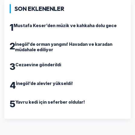
SON EKLENENLER
1
Mustafa Keser’den müzik ve kahkaha dolu gece
2
İnegöl'de orman yangını! Havadan ve karadan
müdahale ediliyor
3
Cezaevine gönderildi
4
İnegöl’de alevler yükseldi!
5
Yavru kedi için seferber oldular!