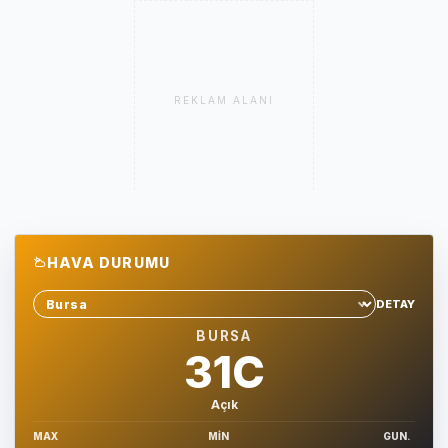
REKLAM ALANI
HAVA DURUMU
DETAY
Sehir sec
BURSA
31C
Açık
MAX
MIN
GUN.