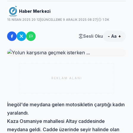
Haber Merkezi
15 NISAN 2025 20:12
|
GÜNCELLEME 9 ARALIK 2025 08:27
|
1 DK
Sesli Oku
-
Aa
+
REKLAM ALANI
İnegöl'de meydana gelen motosikletin çarptığı kadın
yaralandı.
Kaza Osmaniye mahallesi Altay caddesinde
meydana geldi. Cadde üzerinde seyir halinde olan