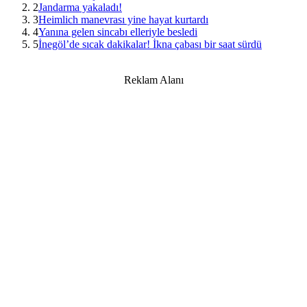
2
Jandarma yakaladı!
3
Heimlich manevrası yine hayat kurtardı
4
Yanına gelen sincabı elleriyle besledi
5
İnegöl’de sıcak dakikalar! İkna çabası bir saat sürdü
Reklam Alanı