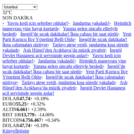
32°C
SON DAKİKA
•
Yavru kedi için seferber oldular!
•
Jandarma yakaladı!
•
Heimlich
manevrası yine hayat kurtardı
•
Yanına gelen sincabı elleriyle
besledi
•
İnegöl’de sıcak dakikalar! İkna çabası bir saat sürdü
•
Yeni
Parti Kurucu İlçe Yönetimi Belli Oldu
•
İnegöl'de sıcak dakikalar!
İkna çalışmaları sürüyor
•
Tarlayı ateşe verdi, jandarma kısa sürede
yakaladı
•
Aslı Hünel’den Açıkhava’da müzik ziyafeti
•
İnegöl
Devlet Hastanesi acil servisinde gergin anlar!
•
Yavru kedi için
seferber oldular!
•
Jandarma yakaladı!
•
Heimlich manevrası yine
hayat kurtardı
•
Yanına gelen sincabı elleriyle besledi
•
İnegöl’de
sıcak dakikalar! İkna çabası bir saat sürdü
•
Yeni Parti Kurucu İlçe
Yönetimi Belli Oldu
•
İnegöl'de sıcak dakikalar! İkna çalışmaları
sürüyor
•
Tarlayı ateşe verdi, jandarma kısa sürede yakaladı
•
Aslı
Hünel’den Açıkhava’da müzik ziyafeti
•
İnegöl Devlet Hastanesi
acil servisinde gergin anlar!
DOLAR
47,74
↑ +0.18%
EURO
55,25
↑ +0.32%
ALTIN
6.661
↑ +2.59%
BIST 100
13,779
↓ -14.00%
BITCOIN
4.756.467
↑ +0.34%
DOLAR
47,74
↑ +0.18%
Künye
İletişim