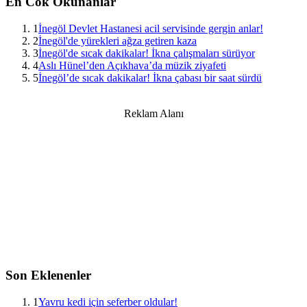
En Cok Okunanlar
1
İnegöl Devlet Hastanesi acil servisinde gergin anlar!
2
İnegöl'de yürekleri ağza getiren kaza
3
İnegöl'de sıcak dakikalar! İkna çalışmaları sürüyor
4
Aslı Hünel’den Açıkhava’da müzik ziyafeti
5
İnegöl’de sıcak dakikalar! İkna çabası bir saat sürdü
Reklam Alanı
Son Eklenenler
1
Yavru kedi için seferber oldular!