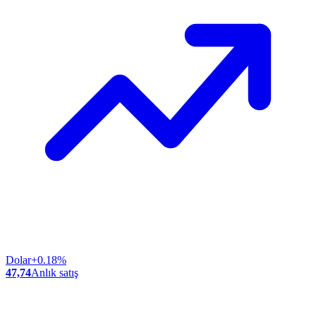
Dolar
+0.18%
47,74
Anlık satış