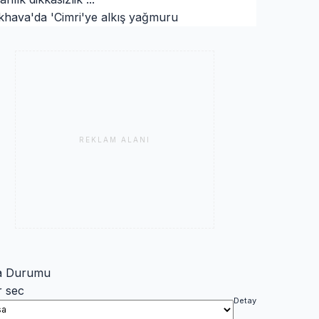
khava'da 'Cimri'ye alkış yağmuru
REKLAM ALANI
a Durumu
r sec
Detay