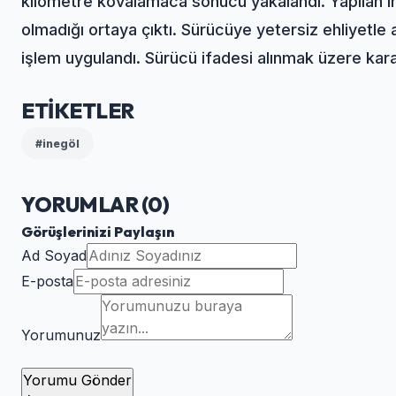
kilometre kovalamaca sonucu yakalandı. Yapılan i
olmadığı ortaya çıktı. Sürücüye yetersiz ehliyetle
işlem uygulandı. Sürücü ifadesi alınmak üzere kar
ETİKETLER
#inegöl
YORUMLAR (
0
)
Görüşlerinizi Paylaşın
Ad Soyad
E-posta
Yorumunuz
Yorumu Gönder