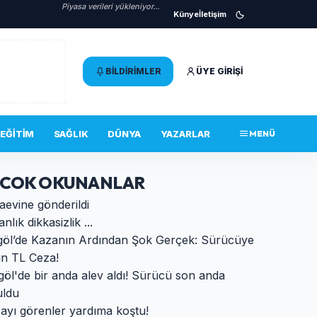
Piyasa verileri yükleniyor...
Künye
İletişim
BILDIRIMLER
ÜYE GIRIŞI
EĞITIM
SAĞLIK
DÜNYA
YAZARLAR
MENÜ
 COK OKUNANLAR
aevine gönderildi
anlık dikkasizlik ...
egöl’de Kazanın Ardından Şok Gerçek: Sürücüye
in TL Ceza!
göl'de bir anda alev aldı! Sürücü son anda
uldu
ayı görenler yardıma koştu!