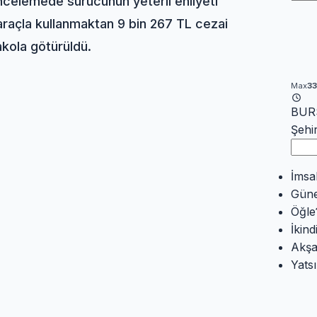
ncelemede sürücünün yeterli ehliyeti
 araçla kullanmaktan 9 bin 267 TL cezai
akola götürüldü.
Max
3
BURS
Şehi
İmsa
Gün
Öğle
İkind
Akş
Yatsı