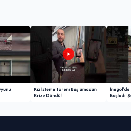
Oyunu
Kız İsteme Töreni Başlamadan
İnegöl'de
Krize Döndü!
Başladı! 
Zor Anlar