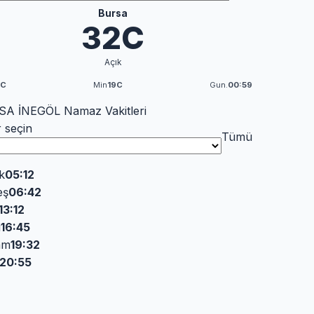
Bursa
32C
Açık
3C
Min
19C
Gun.
00:59
A İNEGÖL Namaz Vakitleri
r seçin
Tümü
k
05:12
eş
06:42
13:12
i
16:45
am
19:32
20:55