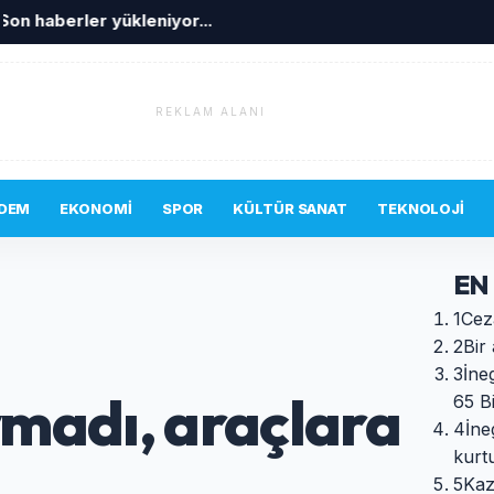
Son haberler yükleniyor...
REKLAM ALANI
DEM
EKONOMI
SPOR
KÜLTÜR SANAT
TEKNOLOJI
EN
1
Cez
2
Bir 
3
​İn
ymadı, araçlara
65 B
4
İne
kurt
5
Kaz