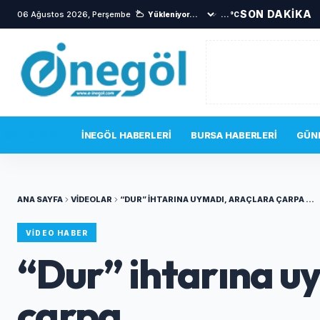
SON DAKİKA
06 Ağustos 2026, Perşembe
...°C
SON DAKIKA
İNEGÖL HABERLERI
BURSA HABERLERI
GÜN
ANA SAYFA
VIDEOLAR
“DUR” IHTARINA UYMADI, ARAÇLARA ÇARPA ...
VIDEO HABER
“Dur” ihtarına u
çarpa ...