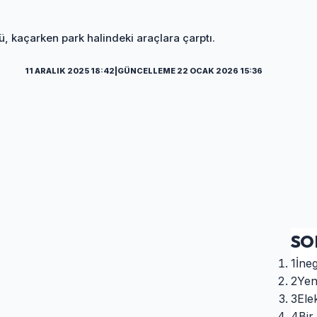
, kaçarken park halindeki araçlara çarptı.
11 ARALIK 2025 18:42
|
GÜNCELLEME 22 OCAK 2026 15:36
SO
1
İneg
2
Yen
3
Ele
4
Bir 