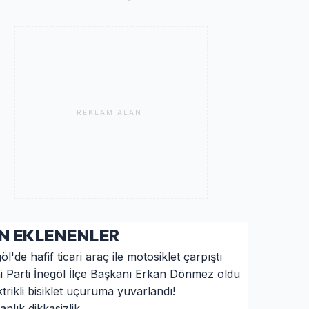
REKLAM ALANI
N EKLENENLER
öl'de hafif ticari araç ile motosiklet çarpıştı
i Parti İnegöl İlçe Başkanı Erkan Dönmez oldu
ktrikli bisiklet uçuruma yuvarlandı!
anlık dikkasizlik ...