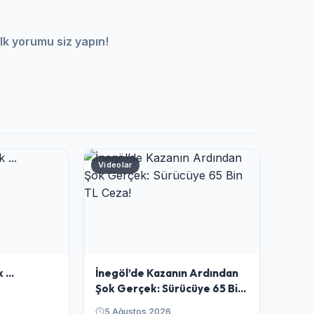
lk yorumu siz yapın!
Videolar
 ...
​İnegöl’de Kazanın Ardından
Şok Gerçek: Sürücüye 65 Bin
TL Ceza!
5 Ağustos 2026