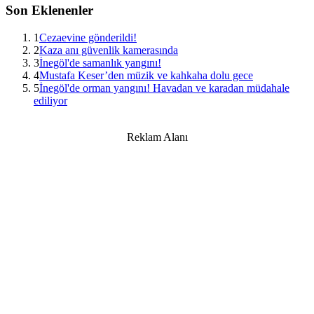
Son Eklenenler
1
Cezaevine gönderildi!
2
Kaza anı güvenlik kamerasında
3
İnegöl'de samanlık yangını!
4
Mustafa Keser’den müzik ve kahkaha dolu gece
5
İnegöl'de orman yangını! Havadan ve karadan müdahale
ediliyor
Reklam Alanı