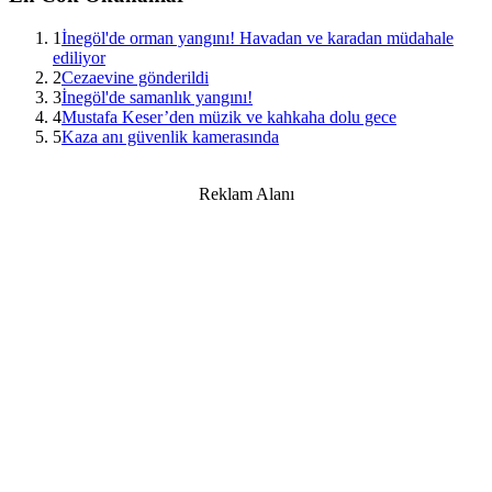
1
İnegöl'de orman yangını! Havadan ve karadan müdahale
ediliyor
2
Cezaevine gönderildi
3
İnegöl'de samanlık yangını!
4
Mustafa Keser’den müzik ve kahkaha dolu gece
5
Kaza anı güvenlik kamerasında
Reklam Alanı