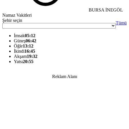
BURSA İNEGÖL
Namaz Vakitleri
Şehir seçin
Tümü
İmsak
05:12
Güneş
06:42
Öğle
13:12
İkindi
16:45
Akşam
19:32
Yatsı
20:55
Reklam Alanı