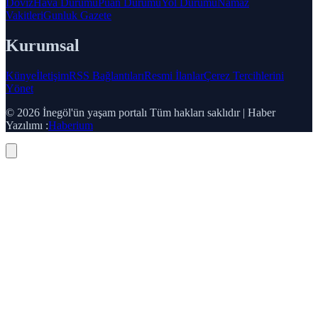
Doviz
Hava Durumu
Puan Durumu
Yol Durumu
Namaz
Vakitleri
Gunluk Gazete
Kurumsal
Künye
İletişim
RSS Bağlantıları
Resmi İlanlar
Çerez Tercihlerini
Yönet
© 2026 İnegöl'ün yaşam portalı Tüm hakları saklıdır | Haber
Yazılımı :
Haberium