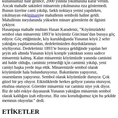
kullanılamaz hale gelince, 2000 yılında yıkılmasına karar verildi.
Ancak mahalle sakinleri minarenin yıkılmasına rıza göstermedi.
Bunun üzerine cami yıkılıp, farklı noktaya yenisi yapılırken,
yıkılmayan eski
minare
ise mahallenin sembolü haline geldi.
Mahallenin meydanında yükselen minare görenlerin de ilgisini
çekiyor.
Hasanpaşa mahalle muhtarı Hasan Karadeniz, "Köyümzüdeki
sembol olan minaremiz 1893’te köyümüz Gürcistan’dan buraya göç
ediyor. Göç ettiğimizde, köy kurulduğunda Yunanın köyü 2 sefer
yaktığını yaşlılarımızdan, dedelerimizden duyduklarımızı
söylüyoruz. Dedelerimiz 1893’te buraya geldiğinde yapılan her
şeyin adı altında Yunanın köyü komple yaktıktan sonra sadece
minaremiz kalmış. Kalan minaremiz köyümüzde yanında camisini
atıl halde olduğu, camimiz yetmediği için camimiz yıkılıp, yeni
camiyi başka yerde inşa ettik. Minaremizde sembol olarak
köyümüzde hala bulunduruyoruz. Bakımlarını yapıyoruz,
onarımlarını yapıyoruz. Sembol olarak köyümüzde duruyor. Çok
güzel bir şey oluyor. Etkinliklerde herkes geliyor yanına oturuyor,
etrafına oturuyor. Görenler minareniz var caminiz niye yok diyor.
Biz de tabi eskiye dayanarak Yunanın yaktığını minarenin sembol
olarak kaldığını izah ediyoruz. Biz onu koruduğumuz için bu şekilde
memnun oluyorlar." dedi.
ETİKETLER