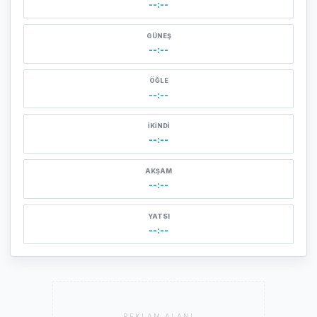
--:--
GÜNEŞ
--:--
ÖĞLE
--:--
İKINDI
--:--
AKŞAM
--:--
YATSI
--:--
REKLAM ALANI