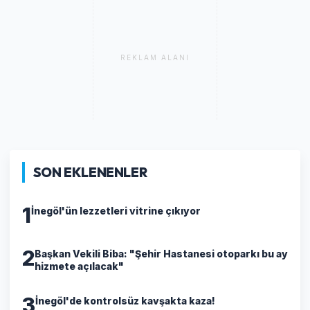
REKLAM ALANI
SON EKLENENLER
1
İnegöl'ün lezzetleri vitrine çıkıyor
2
Başkan Vekili Biba: "Şehir Hastanesi otoparkı bu ay
hizmete açılacak"
3
İnegöl'de kontrolsüz kavşakta kaza!