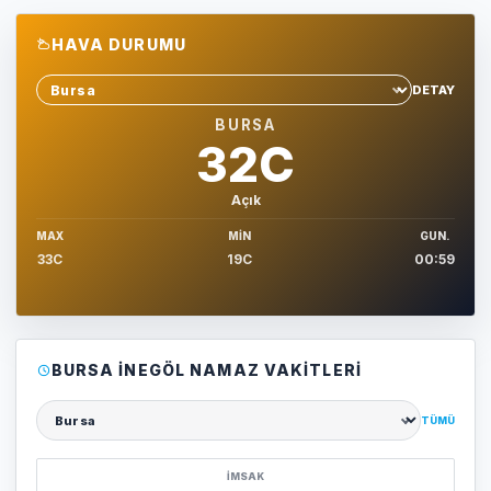
HAVA DURUMU
DETAY
Sehir sec
BURSA
32C
Açık
MAX
MIN
GUN.
33C
19C
00:59
BURSA İNEGÖL NAMAZ VAKITLERI
TÜMÜ
Şehir seçin
İMSAK