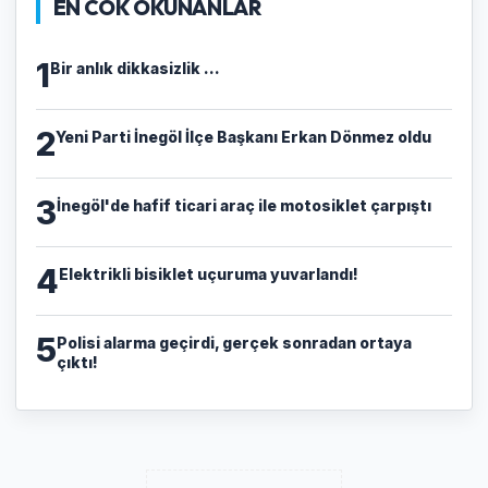
EN COK OKUNANLAR
1
Bir anlık dikkasizlik ...
2
Yeni Parti İnegöl İlçe Başkanı Erkan Dönmez oldu
3
İnegöl'de hafif ticari araç ile motosiklet çarpıştı
4
Elektrikli bisiklet uçuruma yuvarlandı!
5
Polisi alarma geçirdi, gerçek sonradan ortaya
çıktı!