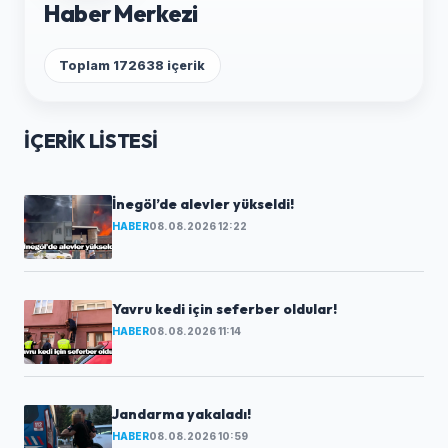
Haber Merkezi
Toplam 172638 içerik
İÇERIK LISTESI
İnegöl’de alevler yükseldi!
HABER
08.08.2026 12:22
Yavru kedi için seferber oldular!
HABER
08.08.2026 11:14
Jandarma yakaladı!
HABER
08.08.2026 10:59