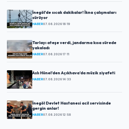
İnegöl'de sıcak dakikalar! İkna çalışmaları
sürüyor
HABER
07.08.2026 18:19
Tarlayı ateşe verdi, jandarma kısa sürede
yakaladı
HABER
07.08.2026 17:11
Aslı Hünel’den Açıkhava’da müzik ziyafeti
HABER
07.08.2026 14:33
İnegöl Devlet Hastanesi acil servisinde
gergin anlar!
HABER
07.08.2026 12:58