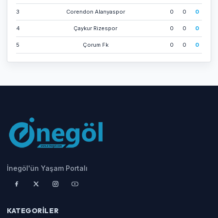
3
Corendon Alanyaspor
0
0
0
4
Çaykur Ri̇zespor
0
0
0
5
Çorum Fk
0
0
0
İnegöl'ün Yaşam Portalı
KATEGORILER