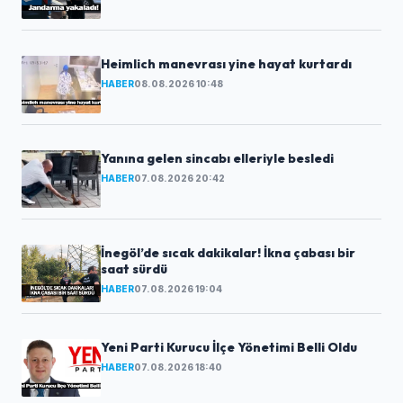
Heimlich manevrası yine hayat kurtardı
HABER
08.08.2026 10:48
Yanına gelen sincabı elleriyle besledi
HABER
07.08.2026 20:42
İnegöl’de sıcak dakikalar! İkna çabası bir
saat sürdü
HABER
07.08.2026 19:04
Yeni Parti Kurucu İlçe Yönetimi Belli Oldu
HABER
07.08.2026 18:40