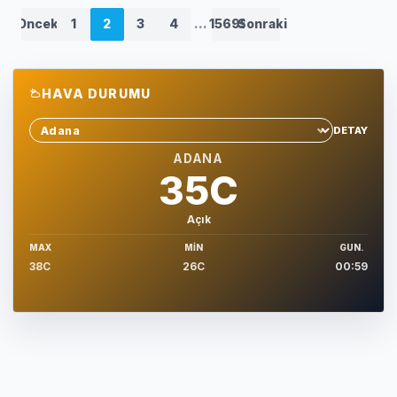
Onceki
1
2
3
4
...
15695
Sonraki
HAVA DURUMU
DETAY
Sehir sec
ADANA
35C
Açık
MAX
MIN
GUN.
38C
26C
00:59