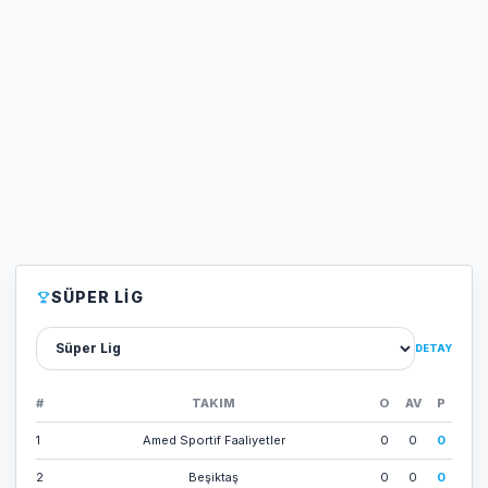
SÜPER LIG
Lig sec
DETAY
#
TAKIM
O
AV
P
1
Amed Sporti̇f Faali̇yetler
0
0
0
2
Beşi̇ktaş
0
0
0