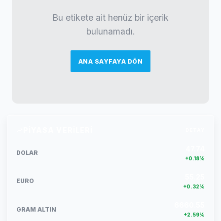
Bu etikete ait henüz bir içerik
bulunamadı.
ANA SAYFAYA DÖN
PIYASA VERILERI
DETAY
47.74
DOLAR
+0.18%
55.25
EURO
+0.32%
6660.55
GRAM ALTIN
+2.59%