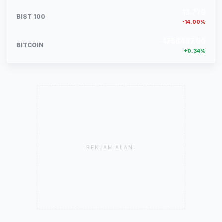
13.779
BIST 100
-14.00%
4756467.00
BITCOIN
+0.34%
REKLAM ALANI