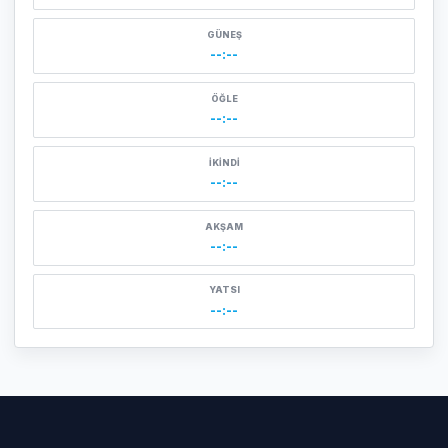
GÜNEŞ
--:--
ÖĞLE
--:--
İKINDI
--:--
AKŞAM
--:--
YATSI
--:--