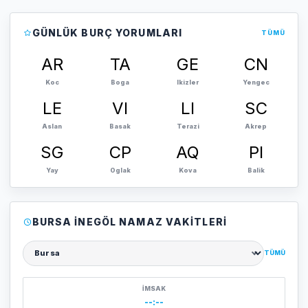
GÜNLÜK BURÇ YORUMLARI
TÜMÜ
AR
TA
GE
CN
Koc
Boga
Ikizler
Yengec
LE
VI
LI
SC
Aslan
Basak
Terazi
Akrep
SG
CP
AQ
PI
Yay
Oglak
Kova
Balik
BURSA İNEGÖL NAMAZ VAKITLERI
TÜMÜ
Şehir seçin
İMSAK
--:--