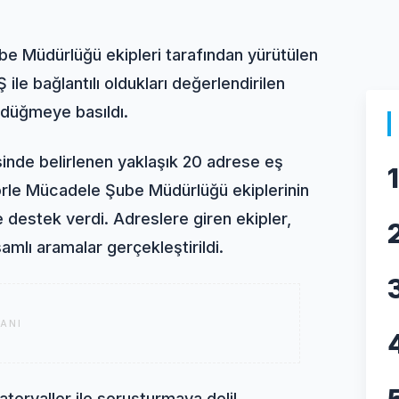
e Müdürlüğü ekipleri tarafından yürütülen
ile bağlantılı oldukları değerlendirilen
n düğmeye basıldı.
sinde belirlenen yaklaşık 20 adrese eş
1
rle Mücadele Şube Müdürlüğü ekiplerinin
e destek verdi. Adreslere giren ekipler,
amlı aramalar gerçekleştirildi.
ANI
teryaller ile soruşturmaya delil