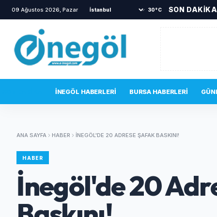
SON DAKİK
09 Ağustos 2026, Pazar
30°C
SON DAKIKA
İNEGÖL HABERLERI
BURSA HABERLERI
GÜN
ANA SAYFA
HABER
İNEGÖL'DE 20 ADRESE ŞAFAK BASKINI!
HABER
İnegöl'de 20 Adr
Baskını!