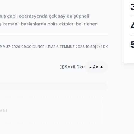
eniş çaplı operasyonda çok sayıda şüpheli
 zamanlı baskınlarda polis ekipleri belirlenen
EMMUZ 2026 09:30
|
GÜNCELLEME 6 TEMMUZ 2026 10:50
|
1 DK
Sesli Oku
-
Aa
+
ANI