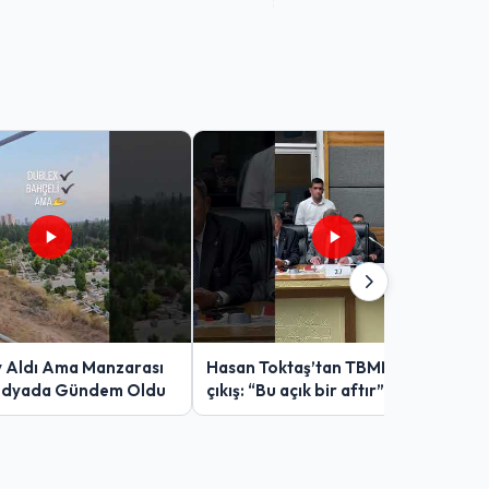
v Aldı Ama Manzarası
Hasan Toktaş’tan TBMM’de sert
edyada Gündem Oldu
çıkış: “Bu açık bir aftır”