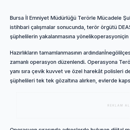
Bursa İl Emniyet Müdürlüğü Terörle Mücadele Şub
istihbari çalışmalar sonucunda, terör örgütü DEAŞ 
şüphelilerin yakalanmasına yönelik
operasyon
içi
Hazırlıkların tamamlanmasının ardından
İnegöl
ilçe
zamanlı operasyon düzenlendi. Operasyona Terö
yanı sıra çevik kuvvet ve özel harekât polisleri d
şüphelileri tek tek gözaltına alırken, evlerde kaps
REKLAM AL
Operasyon sırasında adreslerde bulunan dijital ma