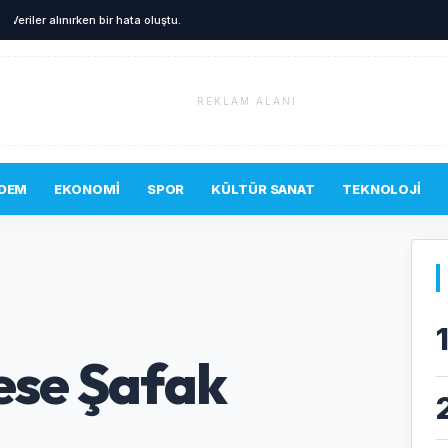
A
Veriler alınırken bir hata oluştu.
REKLAM ALANI
DEM
EKONOMI
SPOR
KÜLTÜR SANAT
TEKNOLOJI
ese Şafak