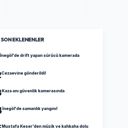
SON EKLENENLER
İnegöl'de drift yapan sürücü kamerada
2
Cezaevine gönderildi!
3
Kaza anı güvenlik kamerasında
4
İnegöl'de samanlık yangını!
5
Mustafa Keser’den müzik ve kahkaha dolu