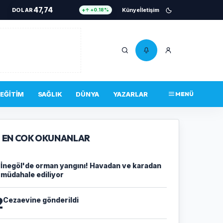
47,74
DOLAR
Künye
İletişim
↑ +0.18%
55,25
EURO
↑ +0.32%
6.661
ALTIN
↑ +2.59%
13,779
BIST 100
↓ -14.00%
4.756.467
BITCOIN
↑ +0.34%
EĞITIM
SAĞLIK
DÜNYA
YAZARLAR
MENÜ
47,74
DOLAR
↑ +0.18%
EN COK OKUNANLAR
1
İnegöl'de orman yangını! Havadan ve karadan
müdahale ediliyor
2
Cezaevine gönderildi