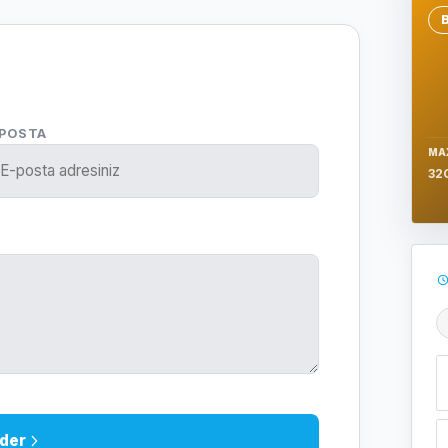
Se
-POSTA
MA
32
Ş
der