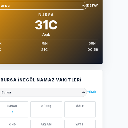
DETAY
hir sec
BURSA
31C
Açık
X
MIN
GUN.
C
21C
00:59
BURSA İNEGÖL NAMAZ VAKITLERI
TÜMÜ
ehir seçin
İMSAK
GÜNEŞ
ÖĞLE
--:--
--:--
--:--
İKINDI
AKŞAM
YATSI