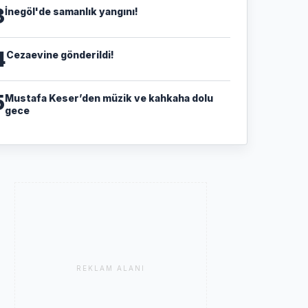
3
İnegöl'de samanlık yangını!
4
Cezaevine gönderildi!
5
Mustafa Keser’den müzik ve kahkaha dolu
gece
REKLAM ALANI