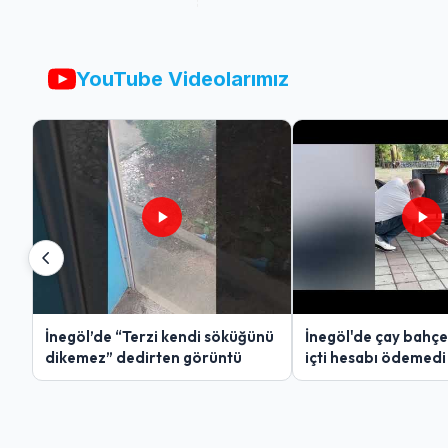
YouTube Videolarımız
İnegöl’de “Terzi kendi söküğünü
İnegöl'de çay bahçe
dikemez” dedirten görüntü
içti hesabı ödemedi