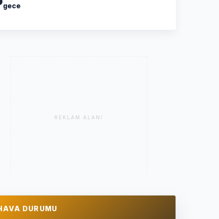
gece
REKLAM ALANI
HAVA DURUMU