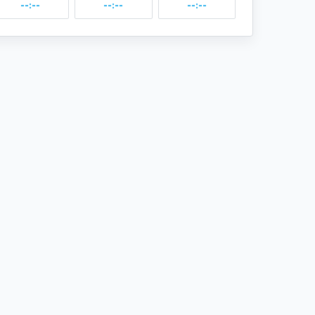
--:--
--:--
--:--