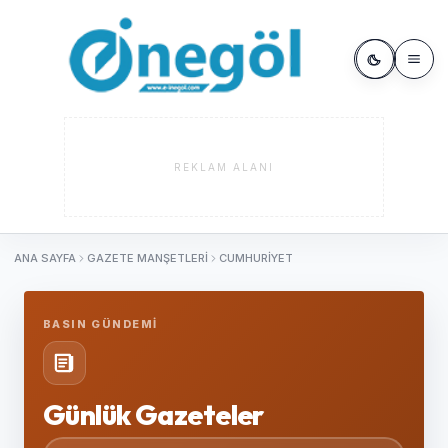
REKLAM ALANI
ANA SAYFA
GAZETE MANŞETLERI
CUMHURIYET
BASIN GÜNDEMI
Günlük Gazeteler