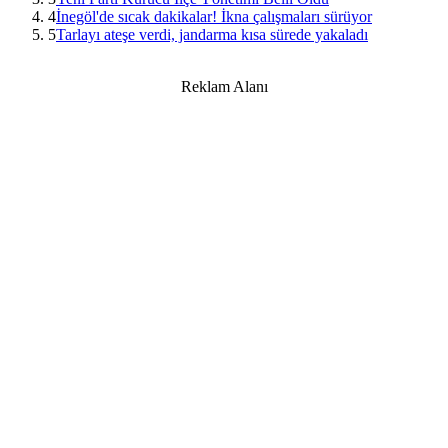
4
İnegöl'de sıcak dakikalar! İkna çalışmaları sürüyor
5
Tarlayı ateşe verdi, jandarma kısa sürede yakaladı
Reklam Alanı