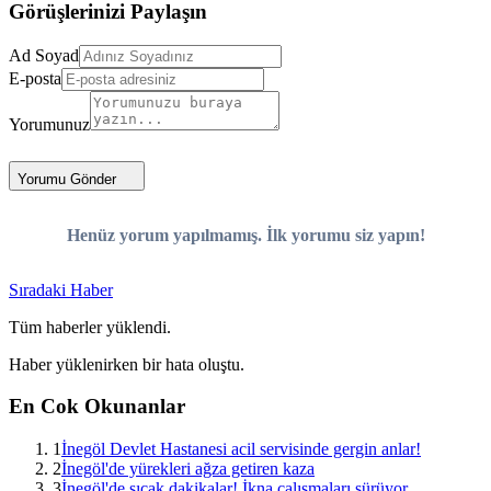
Görüşlerinizi Paylaşın
Ad Soyad
E-posta
Yorumunuz
Yorumu Gönder
Henüz yorum yapılmamış. İlk yorumu siz yapın!
Sıradaki Haber
Tüm haberler yüklendi.
Haber yüklenirken bir hata oluştu.
En Cok Okunanlar
1
İnegöl Devlet Hastanesi acil servisinde gergin anlar!
2
İnegöl'de yürekleri ağza getiren kaza
3
İnegöl'de sıcak dakikalar! İkna çalışmaları sürüyor