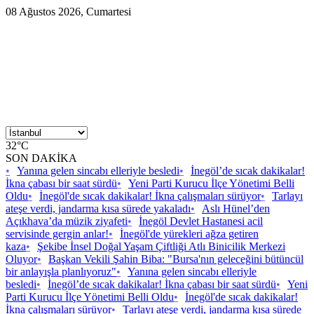
08 Ağustos 2026, Cumartesi
32°C
SON DAKİKA
•
Yanına gelen sincabı elleriyle besledi
•
İnegöl’de sıcak dakikalar!
İkna çabası bir saat sürdü
•
Yeni Parti Kurucu İlçe Yönetimi Belli
Oldu
•
İnegöl'de sıcak dakikalar! İkna çalışmaları sürüyor
•
Tarlayı
ateşe verdi, jandarma kısa sürede yakaladı
•
Aslı Hünel’den
Açıkhava’da müzik ziyafeti
•
İnegöl Devlet Hastanesi acil
servisinde gergin anlar!
•
İnegöl'de yürekleri ağza getiren
kaza
•
Şekibe İnsel Doğal Yaşam Çiftliği Atlı Binicilik Merkezi
Oluyor
•
Başkan Vekili Şahin Biba: "Bursa'nın geleceğini bütüncül
bir anlayışla planlıyoruz"
•
Yanına gelen sincabı elleriyle
besledi
•
İnegöl’de sıcak dakikalar! İkna çabası bir saat sürdü
•
Yeni
Parti Kurucu İlçe Yönetimi Belli Oldu
•
İnegöl'de sıcak dakikalar!
İkna çalışmaları sürüyor
•
Tarlayı ateşe verdi, jandarma kısa sürede