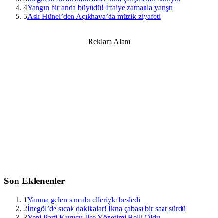
4
Yangın bir anda büyüdü! İtfaiye zamanla yarıştı
5
Aslı Hünel’den Açıkhava’da müzik ziyafeti
Reklam Alanı
Son Eklenenler
1
Yanına gelen sincabı elleriyle besledi
2
İnegöl’de sıcak dakikalar! İkna çabası bir saat sürdü
3
Yeni Parti Kurucu İlçe Yönetimi Belli Oldu