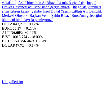
yakaladı
•
Aslı Hünel’den Açıkhava’da müzik ziyafeti
•
İnegöl
Devlet Hastanesi acil servisinde gergin anlar!
•
İnegöl'de yürekleri
ağza getiren kaza
•
Şekibe İnsel Doğal Yaşam Çiftliği Atlı Binicilik
Merkezi Oluyor
•
Başkan Vekili Şahin Biba: "Bursa'nın geleceğini
bütüncül bir anlayışla planlıyoruz"
DOLAR
47,71
↑ +0.17%
EURO
55,17
↑ +0.27%
ALTIN
6.663
↑ +2.62%
BIST 100
13,774
↓ -18.00%
BITCOIN
4.756.467
↑ +0.34%
DOLAR
47,71
↑ +0.17%
Künye
İletişim