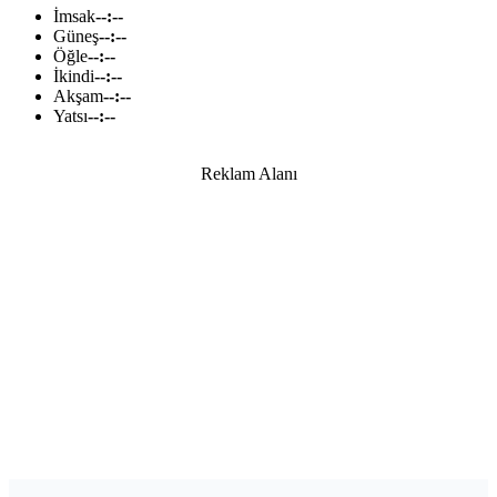
İmsak
--:--
Güneş
--:--
Öğle
--:--
İkindi
--:--
Akşam
--:--
Yatsı
--:--
Reklam Alanı