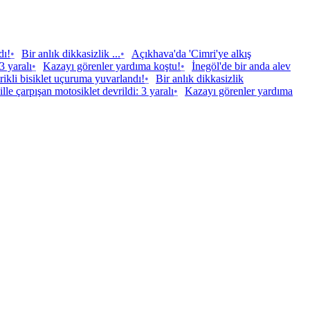
dı!
•
Bir anlık dikkasizlik ...
•
Açıkhava'da 'Cimri'ye alkış
3 yaralı
•
Kazayı görenler yardıma koştu!
•
İnegöl'de bir anda alev
rikli bisiklet uçuruma yuvarlandı!
•
Bir anlık dikkasizlik
le çarpışan motosiklet devrildi: 3 yaralı
•
Kazayı görenler yardıma