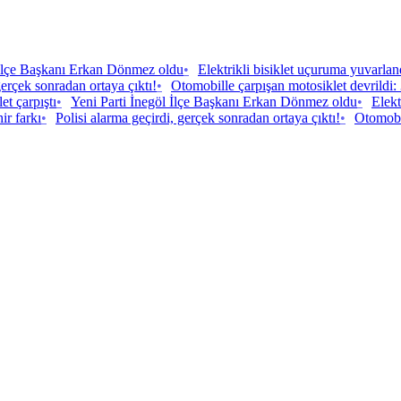
 İlçe Başkanı Erkan Dönmez oldu
•
Elektrikli bisiklet uçuruma yuvarlan
gerçek sonradan ortaya çıktı!
•
Otomobille çarpışan motosiklet devrildi: 
et çarpıştı
•
Yeni Parti İnegöl İlçe Başkanı Erkan Dönmez oldu
•
Elekt
ir farkı
•
Polisi alarma geçirdi, gerçek sonradan ortaya çıktı!
•
Otomobil