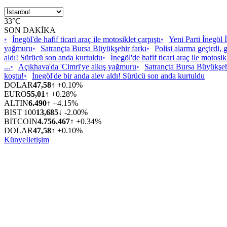
33°C
SON DAKİKA
•
İnegöl'de hafif ticari araç ile motosiklet çarpıştı
•
Yeni Parti İnegöl
yağmuru
•
Satrançta Bursa Büyükşehir farkı
•
Polisi alarma geçirdi, 
aldı! Sürücü son anda kurtuldu
•
İnegöl'de hafif ticari araç ile motosikl
...
•
Açıkhava'da 'Cimri'ye alkış yağmuru
•
Satrançta Bursa Büyükşeh
koştu!
•
İnegöl'de bir anda alev aldı! Sürücü son anda kurtuldu
DOLAR
47,58
↑ +0.10%
EURO
55,01
↑ +0.28%
ALTIN
6.490
↑ +4.15%
BIST 100
13,685
↓ -2.00%
BITCOIN
4.756.467
↑ +0.34%
DOLAR
47,58
↑ +0.10%
Künye
İletişim