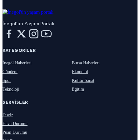
İnegöl'ün Yaşam Portalı
KATEGORILER
İnegöl Haberleri
Bursa Haberleri
Gündem
Ekonomi
Spor
Kültür Sanat
Teknoloji
Eğitim
SERVISLER
Doviz
Hava Durumu
Puan Durumu