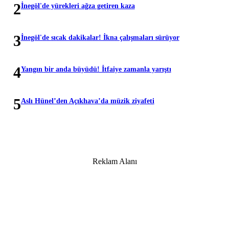
2
İnegöl'de yürekleri ağza getiren kaza
3
İnegöl'de sıcak dakikalar! İkna çalışmaları sürüyor
4
Yangın bir anda büyüdü! İtfaiye zamanla yarıştı
5
Aslı Hünel’den Açıkhava’da müzik ziyafeti
Reklam Alanı