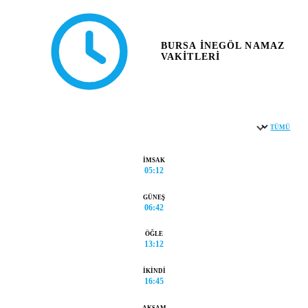
BURSA İNEGÖL NAMAZ
VAKITLERI
TÜMÜ
Şehir seçin
İMSAK
05:12
GÜNEŞ
06:42
ÖĞLE
13:12
İKINDI
16:45
AKŞAM