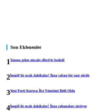
Son Eklenenler
1
Yanına gelen sincabı elleriyle besledi
2
İnegöl’de sıcak dakikalar! İkna çabası bir saat sürdü
3
Yeni Parti Kurucu İlçe Yönetimi Belli Oldu
4
İnegöl'de sıcak dakikalar! İkna çalışmaları sürüyor