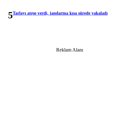
5
Tarlayı ateşe verdi, jandarma kısa sürede yakaladı
Reklam Alanı