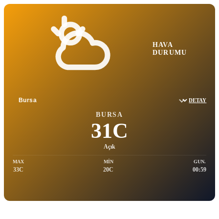
HAVA
DURUMU
DETAY
Sehir sec
BURSA
31C
Açık
MAX
MIN
GUN.
33C
20C
00:59