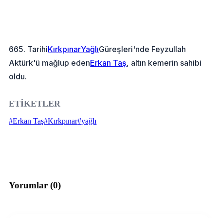
665. Tarihi
Kırkpınar
Yağlı
Güreşleri'nde Feyzullah
Aktürk'ü mağlup eden
Erkan Taş
, altın kemerin sahibi
oldu.
ETİKETLER
#Erkan Taş
#Kırkpınar
#yağlı
Yorumlar (
0
)