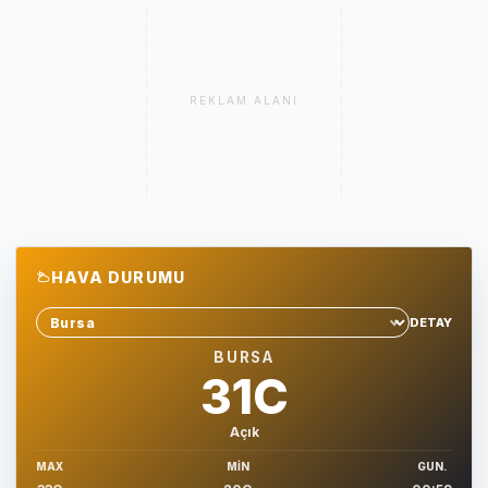
REKLAM ALANI
HAVA DURUMU
DETAY
Sehir sec
BURSA
31C
Açık
MAX
MIN
GUN.