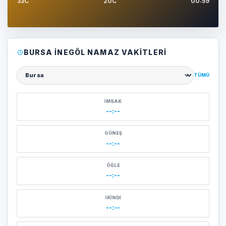
33C
20C
00:59
BURSA İNEGÖL NAMAZ VAKITLERI
TÜMÜ
Şehir seçin
İMSAK
--:--
GÜNEŞ
--:--
ÖĞLE
--:--
İKINDI
--:--