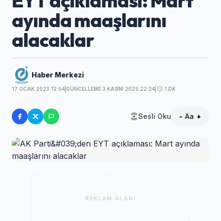
EYT açıklaması: Mart
ayında maaşlarını
alacaklar
Haber Merkezi
17 OCAK 2023 12:54
|
GÜNCELLEME 3 KASIM 2025 22:24
|
1 DK
Sesli Oku
-
Aa
+
REKLAM ALANI