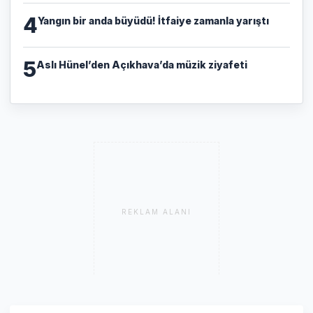
4
Yangın bir anda büyüdü! İtfaiye zamanla yarıştı
5
Aslı Hünel’den Açıkhava’da müzik ziyafeti
REKLAM ALANI