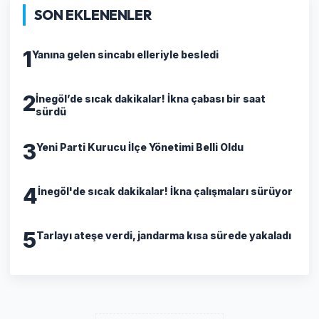
SON EKLENENLER
1
Yanına gelen sincabı elleriyle besledi
2
İnegöl’de sıcak dakikalar! İkna çabası bir saat
sürdü
3
Yeni Parti Kurucu İlçe Yönetimi Belli Oldu
4
İnegöl'de sıcak dakikalar! İkna çalışmaları sürüyor
5
Tarlayı ateşe verdi, jandarma kısa sürede yakaladı