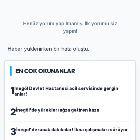
Henüz yorum yapılmamış. İlk yorumu siz
yapın!
Haber yüklenirken bir hata oluştu.
EN COK OKUNANLAR
1
İnegöl Devlet Hastanesi acil servisinde gergin
anlar!
2
İnegöl'de yürekleri ağza getiren kaza
3
İnegöl'de sıcak dakikalar! İkna çalışmaları sürüyor