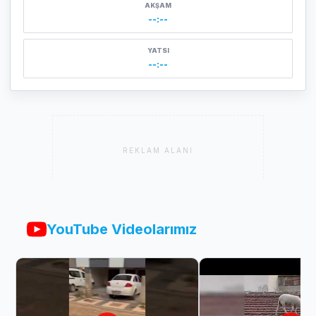
AKŞAM
--:--
YATSI
--:--
REKLAM ALANI
YouTube Videolarımız