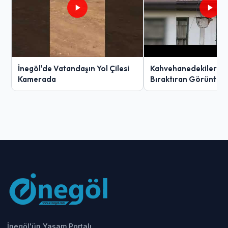
İnegöl'de Vatandaşın Yol Çilesi
Kahvehanedekiler O
Kamerada
Bıraktıran Görüntü!
İnegöl'ün Yaşam Portalı