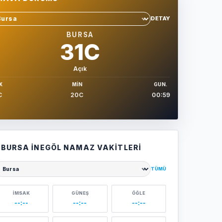
DETAY
hir sec
BURSA
31C
Açık
X
MIN
GUN.
C
20C
00:59
BURSA İNEGÖL NAMAZ VAKITLERI
TÜMÜ
ehir seçin
İMSAK
GÜNEŞ
ÖĞLE
--:--
--:--
--:--