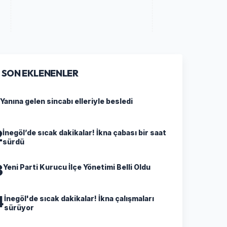
SON EKLENENLER
Yanına gelen sincabı elleriyle besledi
2
İnegöl’de sıcak dakikalar! İkna çabası bir saat
sürdü
3
Yeni Parti Kurucu İlçe Yönetimi Belli Oldu
4
İnegöl'de sıcak dakikalar! İkna çalışmaları
sürüyor