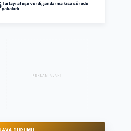
5
Tarlayı ateşe verdi, jandarma kısa sürede
yakaladı
REKLAM ALANI
HAVA DURUMU