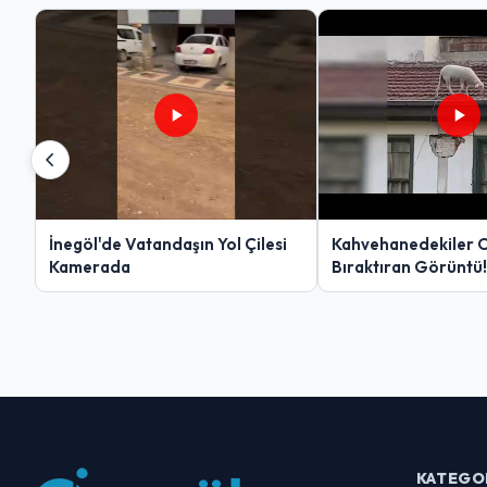
İnegöl'de Vatandaşın Yol Çilesi
Kahvehanedekiler 
Kamerada
Bıraktıran Görüntü!
KATEGO