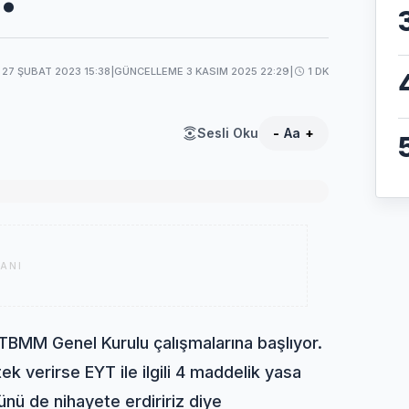
27 ŞUBAT 2023 15:38
|
GÜNCELLEME 3 KASIM 2025 22:29
|
1 DK
Sesli Oku
-
Aa
+
ANI
 TBMM Genel Kurulu çalışmalarına başlıyor.
 verirse EYT ile ilgili 4 maddelik yasa
nü de nihayete erdiririz diye