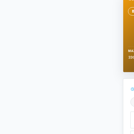
Se
MA
33
Ş