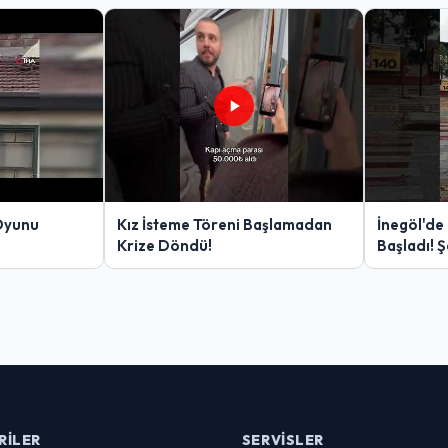
Oyunu
Kız İsteme Töreni Başlamadan
İnegöl'de
Krize Döndü!
Başladı! 
Yakalanan
RILER
SERVISLER