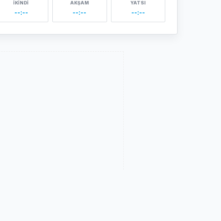
İKINDI
AKŞAM
YATSI
--:--
--:--
--:--