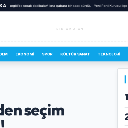
İKA
negöl’de sıcak dakikalar! İkna çabası bir saat sürdü
•
Yeni Parti Kurucu İlçe Yöneti
REKLAM ALANI
DEM
EKONOMI
SPOR
KÜLTÜR SANAT
TEKNOLOJI
den seçim
!