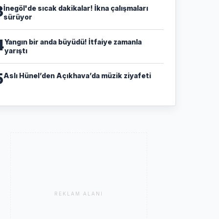
3
İnegöl'de sıcak dakikalar! İkna çalışmaları
sürüyor
4
Yangın bir anda büyüdü! İtfaiye zamanla
yarıştı
5
Aslı Hünel’den Açıkhava’da müzik ziyafeti
REKLAM ALANI