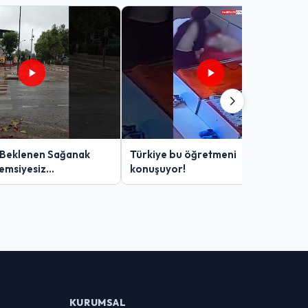
 Beklenen Sağanak
Türkiye bu öğretmeni
Şemsiyesiz
konuşuyor!
lar Zor Anlar Yaşadı
KURUMSAL