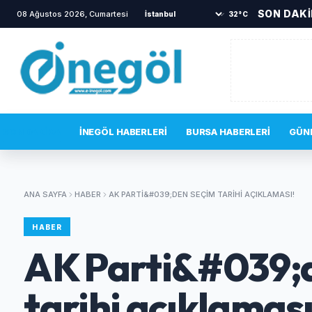
SON DAK
08 Ağustos 2026, Cumartesi
•
Yanına gelen sincabı elleriyle besledi
•
İ
32°C
SON DAKIKA
İNEGÖL HABERLERI
BURSA HABERLERI
GÜN
ANA SAYFA
HABER
AK PARTI&#039;DEN SEÇIM TARIHI AÇIKLAMASI!
HABER
AK Parti&#039;
tarihi açıklaması