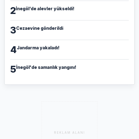
2
İnegöl’de alevler yükseldi!
3
Cezaevine gönderildi
4
Jandarma yakaladı!
5
İnegöl'de samanlık yangını!
REKLAM ALANI