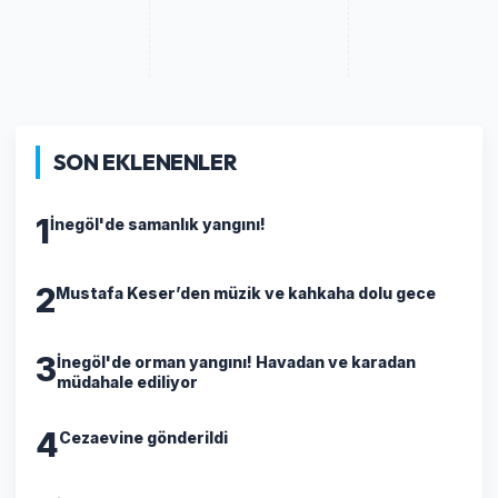
SON EKLENENLER
1
İnegöl'de samanlık yangını!
2
Mustafa Keser’den müzik ve kahkaha dolu gece
3
İnegöl'de orman yangını! Havadan ve karadan
müdahale ediliyor
4
Cezaevine gönderildi