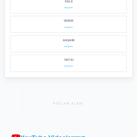
ÖĞLE
--:--
İKINDI
--:--
AKŞAM
--:--
YATSI
--:--
REKLAM ALANI