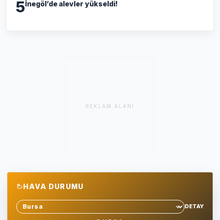
5
İnegöl’de alevler yükseldi!
REKLAM ALANI
HAVA DURUMU
DETAY
Sehir sec