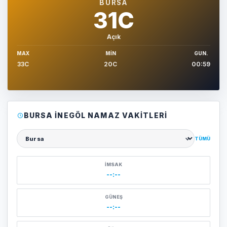
BURSA
31C
Açık
MAX
MIN
GUN.
33C
20C
00:59
BURSA İNEGÖL NAMAZ VAKITLERI
TÜMÜ
Şehir seçin
İMSAK
--:--
GÜNEŞ
--:--