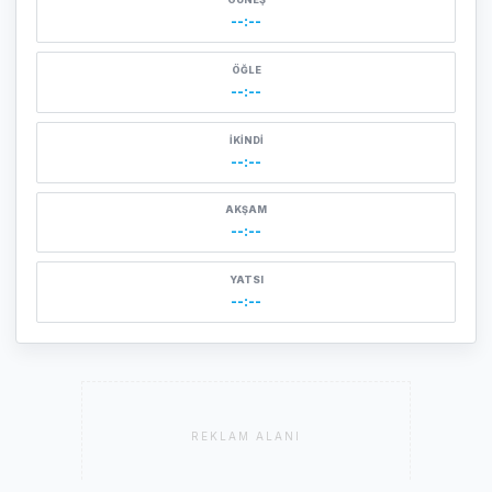
--:--
ÖĞLE
--:--
İKINDI
--:--
AKŞAM
--:--
YATSI
--:--
REKLAM ALANI