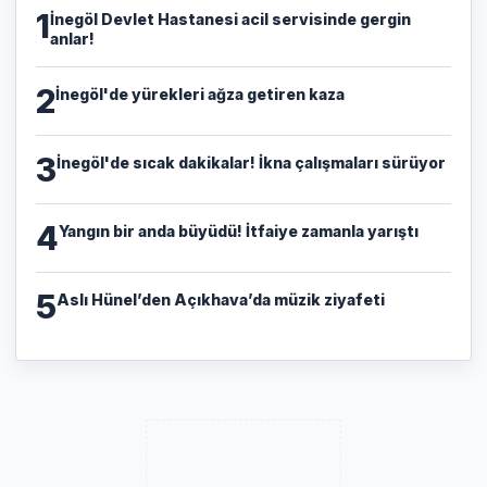
1
İnegöl Devlet Hastanesi acil servisinde gergin
anlar!
2
İnegöl'de yürekleri ağza getiren kaza
3
İnegöl'de sıcak dakikalar! İkna çalışmaları sürüyor
4
Yangın bir anda büyüdü! İtfaiye zamanla yarıştı
5
Aslı Hünel’den Açıkhava’da müzik ziyafeti