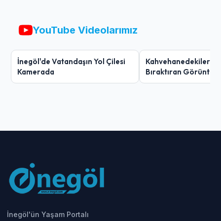
YouTube Videolarımız
İnegöl'de Vatandaşın Yol Çilesi
Kahvehanedekiler O
Kamerada
Bıraktıran Görüntü!
İnegöl'ün Yaşam Portalı