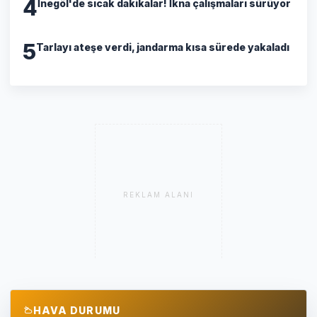
4
İnegöl'de sıcak dakikalar! İkna çalışmaları sürüyor
5
Tarlayı ateşe verdi, jandarma kısa sürede yakaladı
REKLAM ALANI
HAVA DURUMU