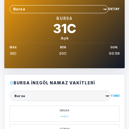
DETAY
Sehir sec
BURSA
31C
Açık
MAX
MIN
GUN.
33C
20C
00:59
BURSA İNEGÖL NAMAZ VAKITLERI
TÜMÜ
Şehir seçin
İMSAK
--:--
GÜNEŞ