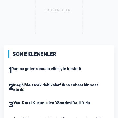
REKLAM ALANI
SON EKLENENLER
1
Yanına gelen sincabı elleriyle besledi
2
İnegöl’de sıcak dakikalar! İkna çabası bir saat
sürdü
3
Yeni Parti Kurucu İlçe Yönetimi Belli Oldu