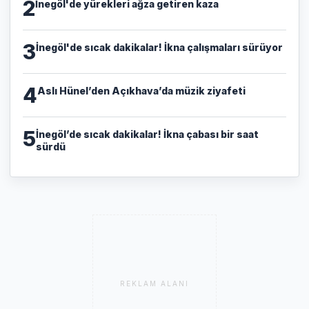
2
İnegöl'de yürekleri ağza getiren kaza
3
İnegöl'de sıcak dakikalar! İkna çalışmaları sürüyor
4
Aslı Hünel’den Açıkhava’da müzik ziyafeti
5
İnegöl’de sıcak dakikalar! İkna çabası bir saat
sürdü
REKLAM ALANI