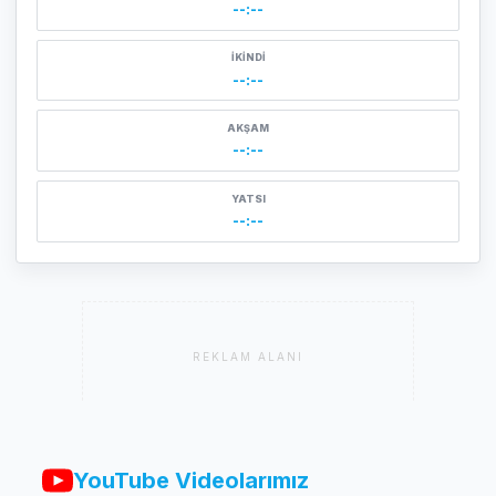
--:--
İKINDI
--:--
AKŞAM
--:--
YATSI
--:--
REKLAM ALANI
YouTube Videolarımız