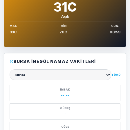
31C
Açık
MAX
MIN
GUN.
33C
20C
00:59
BURSA İNEGÖL NAMAZ VAKITLERI
TÜMÜ
Şehir seçin
İMSAK
--:--
GÜNEŞ
--:--
ÖĞLE