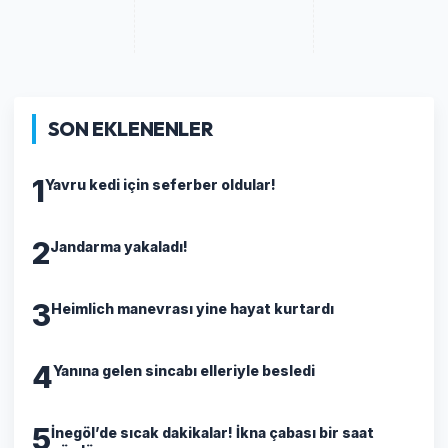
SON EKLENENLER
1
Yavru kedi için seferber oldular!
2
Jandarma yakaladı!
3
Heimlich manevrası yine hayat kurtardı
4
Yanına gelen sincabı elleriyle besledi
5
İnegöl’de sıcak dakikalar! İkna çabası bir saat