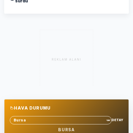
sürdü
REKLAM ALANI
HAVA DURUMU
DETAY
Sehir sec
BURSA