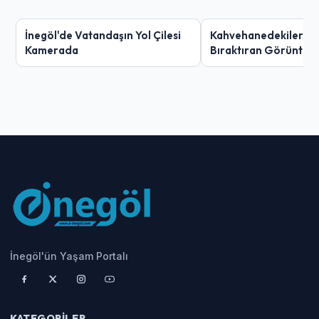
İnegöl'de Vatandaşın Yol Çilesi
Kahvehanedekiler O
Kamerada
Bıraktıran Görüntü!
İnegöl'ün Yaşam Portalı
KATEGORILER