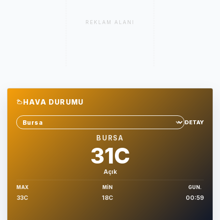
REKLAM ALANI
HAVA DURUMU
DETAY
Sehir sec
BURSA
31C
Açık
MAX
MIN
GUN.
33C
18C
00:59