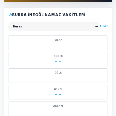
BURSA İNEGÖL NAMAZ VAKITLERI
TÜMÜ
Şehir seçin
İMSAK
--:--
GÜNEŞ
--:--
ÖĞLE
--:--
İKINDI
--:--
AKŞAM
--:--