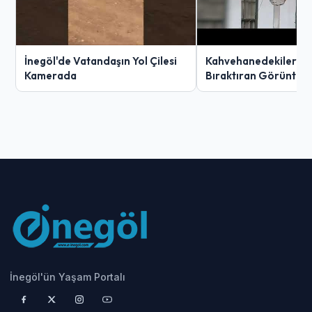
İnegöl'de Vatandaşın Yol Çilesi
Kahvehanedekiler O
Kamerada
Bıraktıran Görüntü!
İnegöl'ün Yaşam Portalı