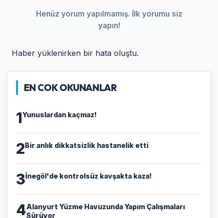
Henüz yorum yapılmamış. İlk yorumu siz
yapın!
Haber yüklenirken bir hata oluştu.
EN COK OKUNANLAR
1
Yunuslardan kaçmaz!
2
Bir anlık dikkatsizlik hastanelik etti
3
İnegöl'de kontrolsüz kavşakta kaza!
4
Alanyurt Yüzme Havuzunda Yapım Çalışmaları
Sürüyor