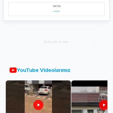
YATSI
--:--
REKLAM ALANI
YouTube Videolarımız