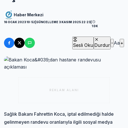
Haber Merkezi
16 OCAK 2023 10:52
|
GÜNCELLEME 3 KASIM 2025 22:23
|
1 DK
-
Aa
+
Sesli Oku
Durdur
REKLAM ALANI
Sağlık Bakanı Fahrettin Koca, iptal edilmediği halde
gelinmeyen randevu oranlarıyla ilgili sosyal medya