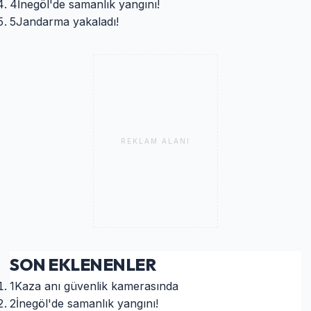
4
İnegöl'de samanlık yangını!
5
Jandarma yakaladı!
REKLAM ALANI
SON EKLENENLER
1
Kaza anı güvenlik kamerasında
2
İnegöl'de samanlık yangını!