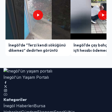
İnegöl’de “Terzi kendi söküğünü
İnegöl'de çay bahçes
dikemez” dedirten görüntü
içti hesabı ödemedi
İnegöl'ün Yaşam Portalı
Kategoriler
İnegöl Haberleri
Bursa
Haberleri
Gündem
Ekonomi
Spor
Kültür