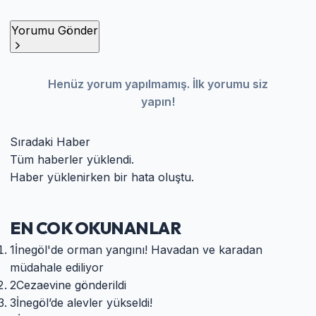
Yorumu Gönder
Henüz yorum yapılmamış. İlk yorumu siz
yapın!
Sıradaki Haber
Tüm haberler yüklendi.
Haber yüklenirken bir hata oluştu.
EN COK OKUNANLAR
1
İnegöl'de orman yangını! Havadan ve karadan
müdahale ediliyor
2
Cezaevine gönderildi
3
İnegöl’de alevler yükseldi!