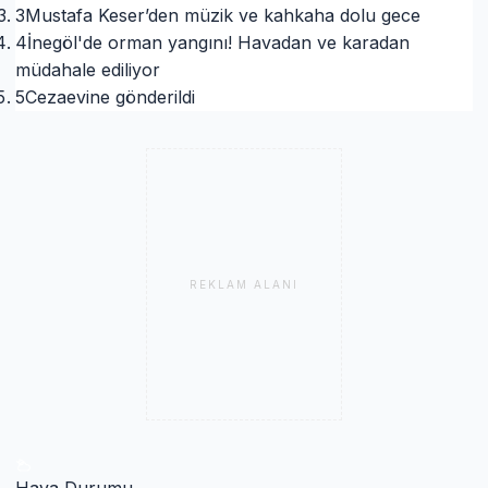
3
Mustafa Keser’den müzik ve kahkaha dolu gece
4
İnegöl'de orman yangını! Havadan ve karadan
müdahale ediliyor
5
Cezaevine gönderildi
REKLAM ALANI