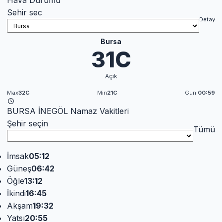
Hava Durumu
Sehir sec
Detay
Bursa
31C
Açık
Max
32C
Min
21C
Gun.
00:59
BURSA İNEGÖL Namaz Vakitleri
Şehir seçin
Tümü
İmsak
05:12
Güneş
06:42
Öğle
13:12
İkindi
16:45
Akşam
19:32
Yatsı
20:55