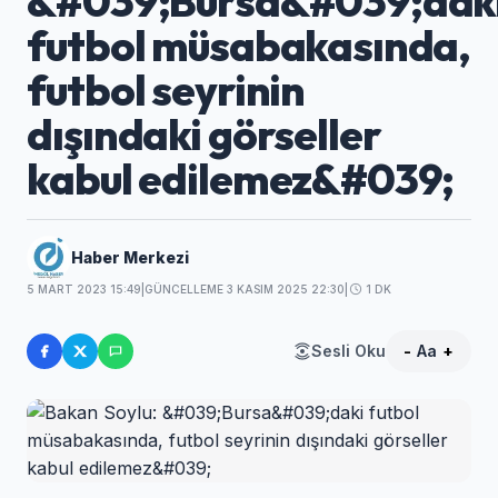
&#039;Bursa&#039;dak
futbol müsabakasında,
futbol seyrinin
dışındaki görseller
kabul edilemez&#039;
Haber Merkezi
5 MART 2023 15:49
|
GÜNCELLEME 3 KASIM 2025 22:30
|
1 DK
Sesli Oku
-
Aa
+