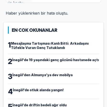
Haber yüklenirken bir hata oluştu.
EN COK OKUNANLAR
1
​Mesajlaşma Tartışması Kanlı Bitti: Arkadaşını
Tüfekle Vuran Genç Tutuklandı
2
İnegöl'de 19 yaşındaki genç gözünü hastanede açtı
3
İnegöl’den Almanya’ya dev mobilya
4
İnegöl'de otluk alanda yangın!
5
İnegöl’de driftin bedeli ağır oldu