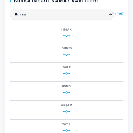
BURSA İNEGÖL NAMAZ VAKITLERI
TÜMÜ
Şehir seçin
İMSAK
--:--
GÜNEŞ
--:--
ÖĞLE
--:--
İKINDI
--:--
AKŞAM
--:--
YATSI
--:--