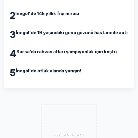
2
İnegöl'de 145 yıllık fıçı mirası
3
İnegöl'de 19 yaşındaki genç gözünü hastanede açtı
4
Bursa’da rahvan atları şampiyonluk için koştu
5
İnegöl'de otluk alanda yangın!
REKLAM ALANI