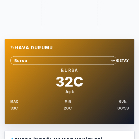
HAVA DURUMU
DETAY
Sehir sec
BURSA
32C
Açık
MAX
MIN
GUN.
33C
20C
00:59