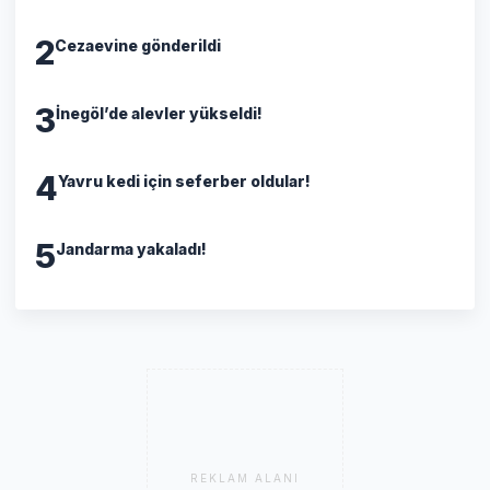
2
Cezaevine gönderildi
3
İnegöl’de alevler yükseldi!
4
Yavru kedi için seferber oldular!
5
Jandarma yakaladı!
REKLAM ALANI