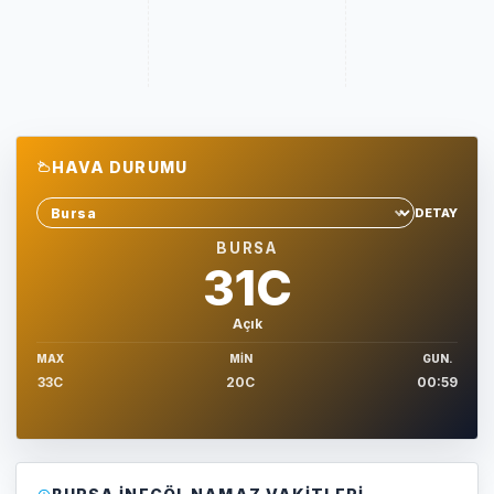
HAVA DURUMU
DETAY
Sehir sec
BURSA
31C
Açık
MAX
MIN
GUN.
33C
20C
00:59