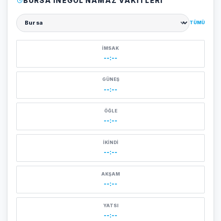
BURSA İNEGÖL NAMAZ VAKITLERI
TÜMÜ
Şehir seçin
İMSAK
--:--
GÜNEŞ
--:--
ÖĞLE
--:--
İKINDI
--:--
AKŞAM
--:--
YATSI
--:--