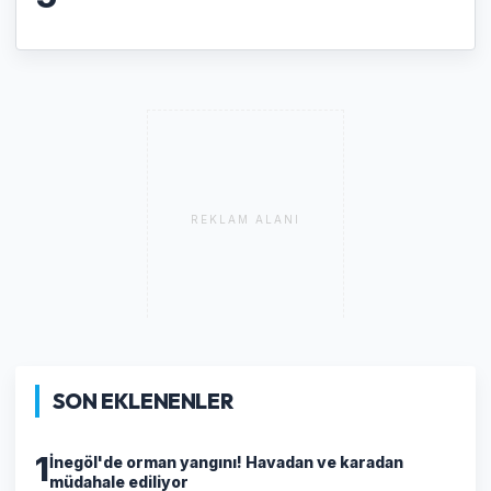
REKLAM ALANI
SON EKLENENLER
1
İnegöl'de orman yangını! Havadan ve karadan
müdahale ediliyor