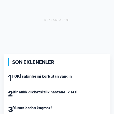
REKLAM ALANI
SON EKLENENLER
1
TOKİ sakinlerini korkutan yangın
2
Bir anlık dikkatsizlik hastanelik etti
3
Yunuslardan kaçmaz!