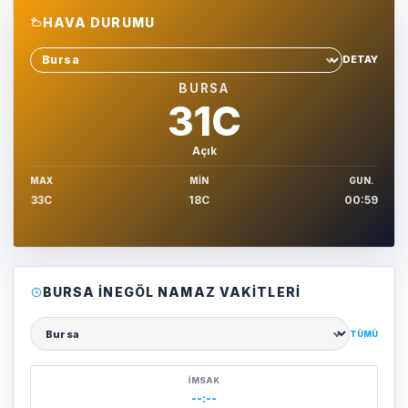
HAVA DURUMU
DETAY
Sehir sec
BURSA
31C
Açık
MAX
MIN
GUN.
33C
18C
00:59
BURSA İNEGÖL NAMAZ VAKITLERI
TÜMÜ
Şehir seçin
İMSAK
--:--