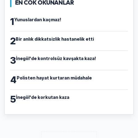
EN COK OKUNANLAR
1
Yunuslardan kaçmaz!
2
Bir anlık dikkatsizlik hastanelik etti
3
İnegöl'de kontrolsüz kavşakta kaza!
4
Polisten hayat kurtaran müdahale
5
İnegöl'de korkutan kaza