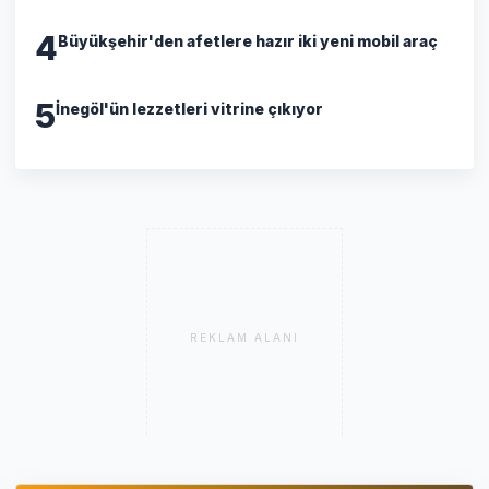
4
Büyükşehir'den afetlere hazır iki yeni mobil araç
5
İnegöl'ün lezzetleri vitrine çıkıyor
REKLAM ALANI