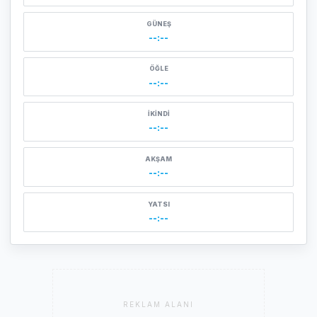
GÜNEŞ
--:--
ÖĞLE
--:--
İKINDI
--:--
AKŞAM
--:--
YATSI
--:--
REKLAM ALANI