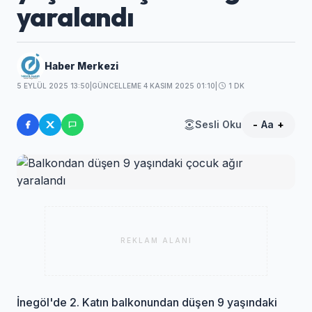
yaralandı
Haber Merkezi
5 EYLÜL 2025 13:50
|
GÜNCELLEME 4 KASIM 2025 01:10
|
1 DK
Sesli Oku
-
Aa
+
REKLAM ALANI
İnegöl'de 2. Katın balkonundan düşen 9 yaşındaki