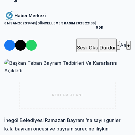
Haber Merkezi
6 NISAN 2023 14:45
|
GÜNCELLEME 3 KASIM 2025 22:36
|
5 DK
-
Aa
+
Sesli Oku
Durdur
REKLAM ALANI
İnegöl Belediyesi Ramazan Bayramı’na sayılı günler
kala bayram öncesi ve bayram sürecine ilişkin