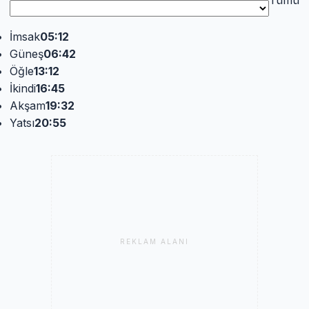
İmsak
05:12
Güneş
06:42
Öğle
13:12
İkindi
16:45
Akşam
19:32
Yatsı
20:55
REKLAM ALANI