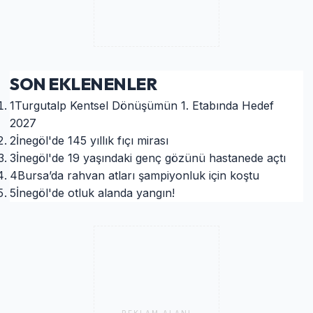
SON EKLENENLER
1
Turgutalp Kentsel Dönüşümün 1. Etabında Hedef
2027
2
İnegöl'de 145 yıllık fıçı mirası
3
İnegöl'de 19 yaşındaki genç gözünü hastanede açtı
4
Bursa’da rahvan atları şampiyonluk için koştu
5
İnegöl'de otluk alanda yangın!