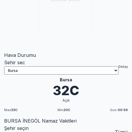
REKLAM ALANI
Hava Durumu
Sehir sec
Detay
Bursa
32C
Açık
Max
33C
Min
20C
Gun.
00:59
BURSA İNEGÖL Namaz Vakitleri
Şehir seçin
Tümü