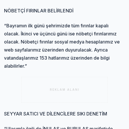
NÖBETÇİ FIRINLAR BELİRLENDİ
“Bayramın ilk günü şehrimizde tüm fırınlar kapalı
olacak. İkinci ve üçüncü günü ise nöbetçi fırınlarımız
olacak. Nöbetçi fırınlar sosyal medya hesaplarımız ve
web sayfalarımız üzerinden duyurulacak. Ayrıca
vatandaşlarımız 153 hatlarımız üzerinden de bilgi
alabilirler.”
REKLAM ALANI
SEYYAR SATICI VE DİLENCİLERE SIKI DENETİM
“Ulaşımla ilgili de İNULAŞ ve BURULAŞ marifetiyle