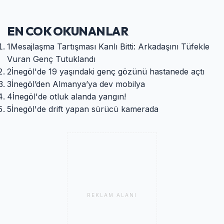
EN COK OKUNANLAR
1
​Mesajlaşma Tartışması Kanlı Bitti: Arkadaşını Tüfekle
Vuran Genç Tutuklandı
2
İnegöl'de 19 yaşındaki genç gözünü hastanede açtı
3
İnegöl’den Almanya’ya dev mobilya
4
İnegöl'de otluk alanda yangın!
5
İnegöl'de drift yapan sürücü kamerada
REKLAM ALANI