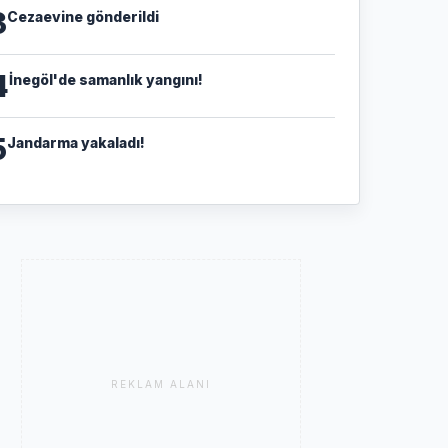
3
Cezaevine gönderildi
4
İnegöl'de samanlık yangını!
5
Jandarma yakaladı!
REKLAM ALANI