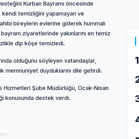
 desteğini Kurban Bayramı öncesinde
eri, kendi temizliğini yapamayan ve
ahibi bireylerin evlerine giderek hummalı
n bayram ziyaretlerinde yakınlarını en temiz
izlikle dip köşe temizledi.
1
rında olduğunu söyleyen vatandaşlar,
k memnuniyet duyduklarını dile getirdi.
ns Hizmetleri Şube Müdürlüğü, Ocak-Nisan
iği konusunda destek verdi.
ANI