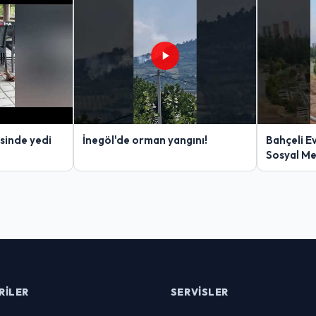
sinde yedi
İnegöl'de orman yangını!
Bahçeli E
Sosyal M
RILER
SERVISLER