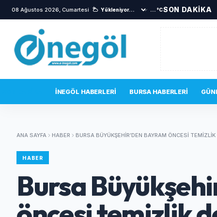
SON DAKİKA
08 Ağustos 2026, Cumartesi
•
Kaza anı güvenlik kamerasında
...°C
SON DAKIKA
İNEGÖL HABERLERI
BURSA HABERLERI
GÜN
ANA SAYFA
HABER
BURSA BÜYÜKŞEHIR’DEN BAYRAM ÖNCESI TEMIZLIK
HABER
Bursa Büyükşehi
öncesi temizlik d