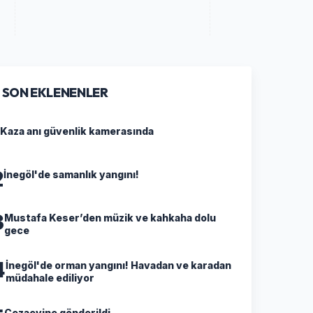
SON EKLENENLER
Kaza anı güvenlik kamerasında
2
İnegöl'de samanlık yangını!
3
Mustafa Keser’den müzik ve kahkaha dolu
gece
4
İnegöl'de orman yangını! Havadan ve karadan
müdahale ediliyor
Cezaevine gönderildi