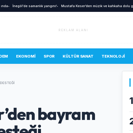
•
İnegöl'de samanlık yangını!
•
Mustafa Keser’den müzik ve kahkaha dolu gece
•
REKLAM ALANI
DEM
EKONOMI
SPOR
KÜLTÜR SANAT
TEKNOLOJI
 DESTEĞI
r’den bayram
esteği