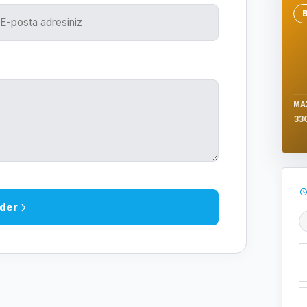
Se
MA
33
der
Ş