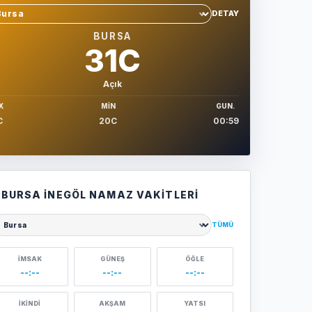
DETAY
hir sec
BURSA
31C
Açık
X
MIN
GUN.
C
20C
00:59
BURSA İNEGÖL NAMAZ VAKITLERI
TÜMÜ
ehir seçin
İMSAK
GÜNEŞ
ÖĞLE
--:--
--:--
--:--
İKINDI
AKŞAM
YATSI