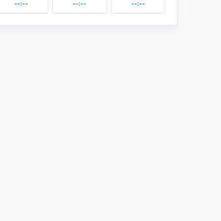
--:--
--:--
--:--