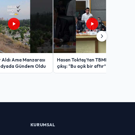
v Aldı Ama Manzarası
Hasan Toktaş’tan TBMM’de sert
edyada Gündem Oldu
çıkış: “Bu açık bir aftır”
KURUMSAL