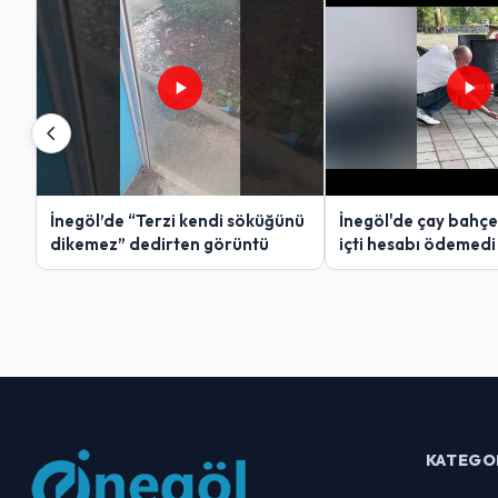
İnegöl’de “Terzi kendi söküğünü
İnegöl'de çay bahçe
dikemez” dedirten görüntü
içti hesabı ödemedi
KATEGO