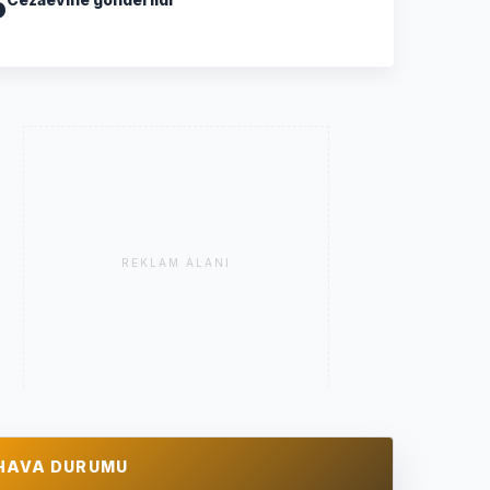
5
REKLAM ALANI
HAVA DURUMU