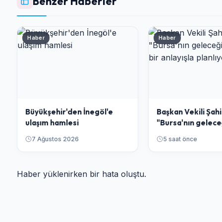
Benzer Haberler
Haber
Haber
Büyükşehir'den İnegöl'e
Başkan Vekili Şahi
ulaşım hamlesi
"Bursa'nın gelece
bütüncül bir anlay
7 Ağustos 2026
5 saat önce
planlıyoruz"
Haber yüklenirken bir hata oluştu.