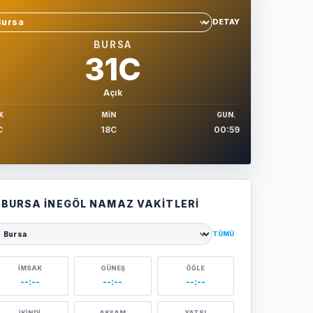
DETAY
hir sec
BURSA
31C
Açık
X
MIN
GUN.
C
18C
00:59
BURSA İNEGÖL NAMAZ VAKITLERI
TÜMÜ
ehir seçin
İMSAK
GÜNEŞ
ÖĞLE
--:--
--:--
--:--
İKINDI
AKŞAM
YATSI