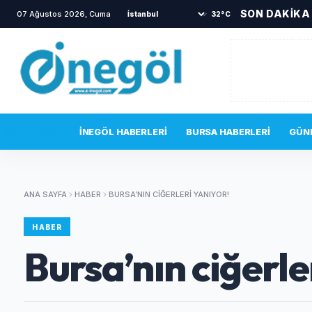
SON DAKİKA
07 Ağustos 2026, Cuma
•
Aslı Hünel’den Açıkhava’da müzik ziyafeti
•
32°C
SON DAKIKA
İNEGÖL HABERLERI
BURSA HABERLERI
GÜN
ANA SAYFA
HABER
BURSA’NIN CIĞERLERI YANIYOR!
HABER
Bursa’nın ciğerle