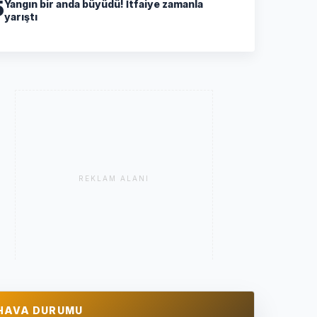
5
Yangın bir anda büyüdü! İtfaiye zamanla
yarıştı
REKLAM ALANI
HAVA DURUMU