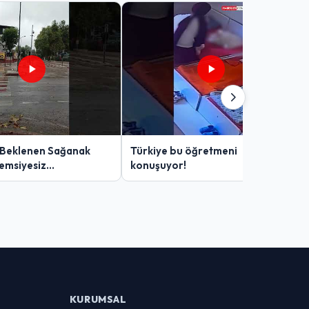
 Beklenen Sağanak
Türkiye bu öğretmeni
Şemsiyesiz
konuşuyor!
lar Zor Anlar Yaşadı
KURUMSAL