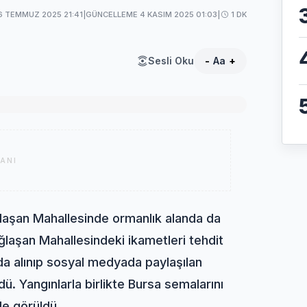
6 TEMMUZ 2025 21:41
|
GÜNCELLEME 4 KASIM 2025 01:03
|
1 DK
Sesli Oku
-
Aa
+
ANI
ğlaşan Mahallesinde ormanlık alanda da
Ağlaşan Mahallesindeki ikametleri tehdit
da alınıp sosyal medyada paylaşılan
dü. Yangınlarla birlikte Bursa semalarını
le görüldü.