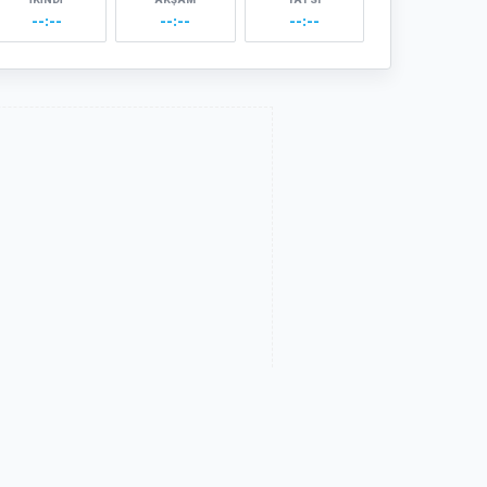
--:--
--:--
--:--