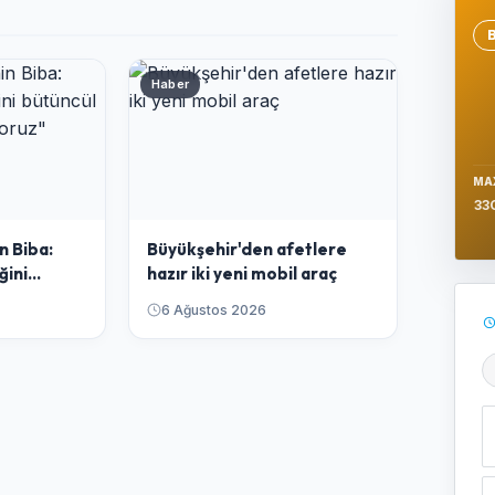
Se
Haber
MA
33
n Biba:
Büyükşehir'den afetlere
ğini
hazır iki yeni mobil araç
ışla
6 Ağustos 2026
Ş