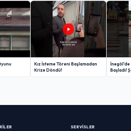
Oyunu
Kız İsteme Töreni Başlamadan
İnegöl'de
Krize Döndü!
Başladı! 
Yakalanan
RILER
SERVISLER