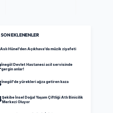
SON EKLENENLER
Aslı Hünel’den Açıkhava’da müzik ziyafeti
2
İnegöl Devlet Hastanesi acil servisinde
gergin anlar!
3
İnegöl'de yürekleri ağza getiren kaza
4
Şekibe İnsel Doğal Yaşam Çiftliği Atlı Binicilik
Merkezi Oluyor