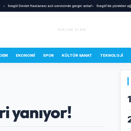
İnegöl Devlet Hastanesi acil servisinde gergin anlar!
•
İnegöl'de yürekleri ağza ge
REKLAM ALANI
DEM
EKONOMI
SPOR
KÜLTÜR SANAT
TEKNOLOJI
ri yanıyor!