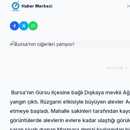
Haber Merkezi
2
REKLAM AL
Bursa'nın Gürsu ilçesine bağlı Dışkaya mevkii A
yangın çıktı. Rüzgarın etkisiyle büyüyen alevler 
etmeye başladı. Mahalle sakinleri tarafından kay
görüntülerde alevlerin evlere kadar ulaştığı görül
saran siyah duman Marmara denizi kıyılarından bi