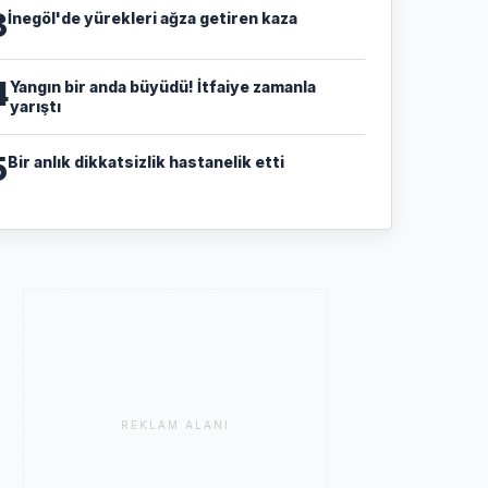
3
İnegöl'de yürekleri ağza getiren kaza
4
Yangın bir anda büyüdü! İtfaiye zamanla
yarıştı
5
Bir anlık dikkatsizlik hastanelik etti
REKLAM ALANI