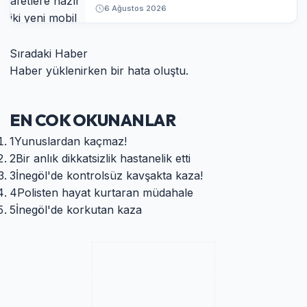
6 Ağustos 2026
Sıradaki Haber
Haber yüklenirken bir hata oluştu.
EN COK OKUNANLAR
1
Yunuslardan kaçmaz!
2
Bir anlık dikkatsizlik hastanelik etti
3
İnegöl'de kontrolsüz kavşakta kaza!
4
Polisten hayat kurtaran müdahale
5
İnegöl'de korkutan kaza