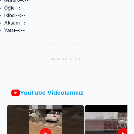
Güneş
--:--
Öğle
--:--
İkindi
--:--
Akşam
--:--
Yatsı
--:--
REKLAM ALANI
YouTube Videolarımız