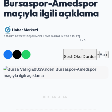
Bursaspor-Amedspor
maçıyla ilgili açıklama
Haber Merkezi
5 MART 2023 22:53
|
GÜNCELLEME 9 ARALIK 2025 15:27
|
1 DK
-
Aa
+
Sesli Oku
Durdur
REKLAM ALANI