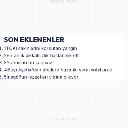
REKLAM ALANI
SON EKLENENLER
1
TOKİ sakinlerini korkutan yangın
2
Bir anlık dikkatsizlik hastanelik etti
3
Yunuslardan kaçmaz!
4
Büyükşehir'den afetlere hazır iki yeni mobil araç
5
İnegöl'ün lezzetleri vitrine çıkıyor
REKLAM ALANI