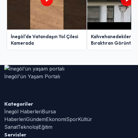
İnegöl'de Vatandaşın Yol Çilesi
Kahvehanedekiler O
Kamerada
Bıraktıran Görüntü!
İnegöl'ün Yaşam Portalı
Kategoriler
İnegöl Haberleri
Bursa
Haberleri
Gündem
Ekonomi
Spor
Kültür
Sanat
Teknoloji
Eğitim
Servisler