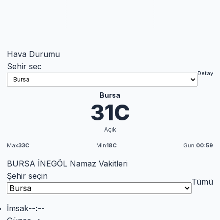
Hava Durumu
Sehir sec
Detay
Bursa
31C
Açık
Max
33C
Min
18C
Gun.
00:59
BURSA İNEGÖL Namaz Vakitleri
Şehir seçin
Tümü
İmsak
--:--